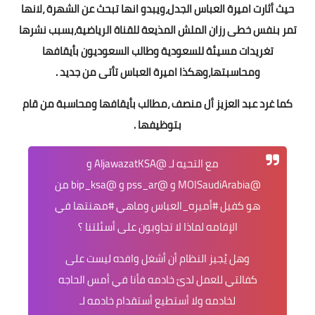
حيث أثارت اميرة العباس الجدل،ويبدو انها تبحث عن الشهرة ،لانها
تمر بنفس خطى رزان الملش المذيعة للقناة الرياضية،بسبب نشرها
تغريدات مسيئة للسعودية وطالب السعوديون بأيقافها
ومحاسبتها،وهكذا اميرة العباس تأتى من جديد .
كما غرد عبد العزيز أل منصف ،مطالب بأيقافها ومحاسبة من قام
بتوظيفها .
مع التحيه لـ
@AljawazatKSA
و
@MOISaudiArabia
و
@pss_ar
و
@bip_ksa
من
هو كفيل
#أميره_العباس
وماهي
#مهنتها
في
الإقامه لماذا لا تجاوبون على أسئلتنا ؟
وهل يُجيز النظام أن أشغل وافده ليست على
كفالتي للعمل لدىّ خادمه فأنا في أمس الحاجه
لخادمه ولا أستطيع أستقدام خادمه لـ