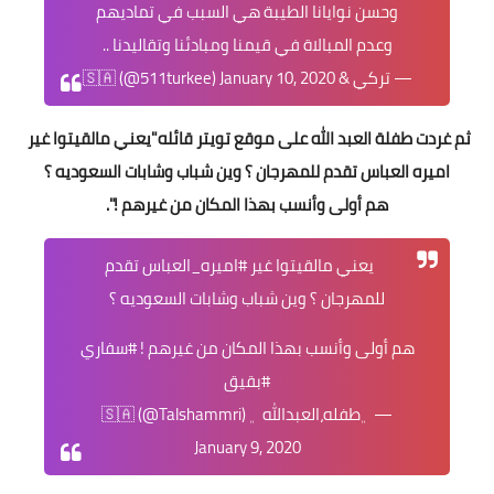
وحسن نوايانا الطيبة هي السبب في تماديهم
وعدم المبالاة في قيمنا ومبادئنا وتقاليدنا ..
— تركي & 🇸🇦 (@511turkee)
January 10, 2020
ثم غردت طفلة العبد الله على موقع تويتر قائله"يعني مالقيتوا غير
اميره العباس تقدم للمهرجان ؟ وين شباب وشابات السعوديه ؟
هم أولى وأنسب بهذا المكان من غيرهم !".
يعني مالقيتوا غير
#اميره_العباس
تقدم
للمهرجان ؟ وين شباب وشابات السعوديه ؟
هم أولى وأنسب بهذا المكان من غيرهم !
#سفاري
#بقيق
— ‏﮼طفله،العبدالله ‏﮼ 🇸🇦 (@Talshammri)
January 9, 2020