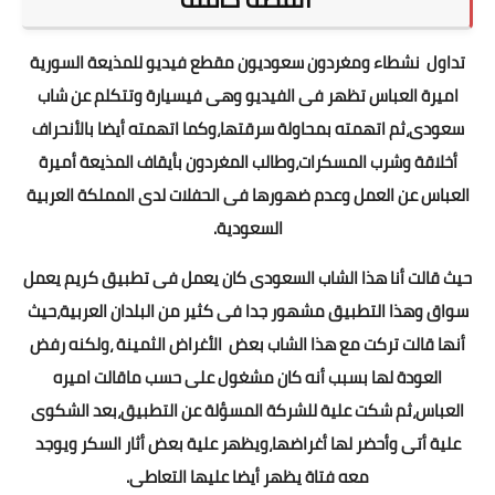
تداول نشطاء ومغردون سعوديون مقطع فيديو للمذيعة السورية
اميرة العباس تظهر فى الفيديو وهى فيسيارة وتتكلم عن شاب
سعودى،ثم اتهمته بمحاولة سرقتها،وكما اتهمته أيضا بالأنحراف
أخلاقة وشرب المسكرات،وطالب المغردون بأيقاف المذيعة أميرة
العباس عن العمل وعدم ضهورها فى الحفلات لدى المملكة العربية
السعودية.
حيث قالت أنا هذا الشاب السعودى كان يعمل فى تطبيق كريم يعمل
سواق وهذا التطبيق مشهور جدا فى كثير من البلدان العربية،حيث
أنها قالت تركت مع هذا الشاب بعض الأغراض الثمينة ،ولكنه رفض
العودة لها بسبب أنه كان مشغول على حسب ماقالت اميره
العباس،ثم شكت علية للشركة المسؤلة عن التطبيق،بعد الشكوى
علية أتى وأحضر لها أغراضها،ويظهر علية بعض أثار السكر ويوجد
معه فتاة يظهر أيضا عليها التعاطى.