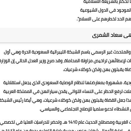
ا تحكم بالشريعة الاسلامية
 الموجود في الدول الشيوعية
م الحد لخطرهم على الاسلام".
ى سعاد الشمرى
5 يوليو 1966، ناشطة سعودية والمتحدث غير الرسمي باسم الشبكة الليبرالية السعودية الحرة وهي أول
لإعطائهن تراخيص مزاولة المحاماة، وقد صرح وزير العدل الحالي إن الوزارة
ة يقبلون بهن ولكن كوكلاء شرعيات.
ة. مشهورة بمعارضتها لنظام الوصاية السعودي الذي يجعل استقلالية
ات لرفع الحظر على النساء اللواتي يقدن سياراتهن في المملكة العربية
وهذا جعل القضاة يقبلون بهن ولكن كوكلاء شرعيات. وهي أيضا رئيس الشبكة
النشطاء تدعو سلميا للإصلاح الاجتماعي والسياسي.
سعاد الشمرى خريجة كلية حائل قسم علوم القرآن والدراسات الغربية ومصطلح الحديث عام 1410 هـ وتحضر للدراساِت العليا في تخصصي
الموارد البشرية والقانون الدولي. كما أنها حاصلة على IPM في إدارة الأعمال. شغلت منصب مديرة بإدارة التعليم بجدة من عام 1413