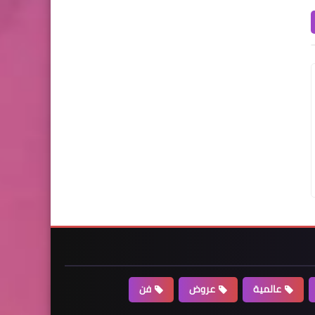
عالمية
عروض
فن