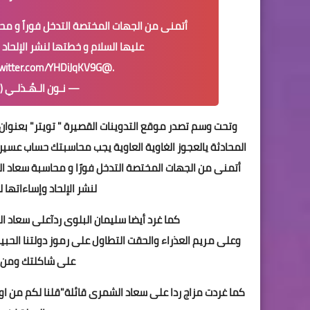
أتمنى من الجهات المختصة التدخل فوراً و م
عليها السلام و خطتها لنشر الإلحاد 
twitter.com/YHDiJqKV9G
@bip_ksa
.
— نـون الـهُـذلـي (@sa_1985m
وتحت وسم تصدر موقع التدوينات القصيرة " تويتر" بعنوان 
المحادثة يالعجوز الغاوية العاوية يجب محاسبتك حساب عسير 
أتمنى من الجهات المختصة التدخل فورًا و محاسبة سعاد ا
لنشر الإلحاد وإساءاتها ل
كما غرد أيضا سليمان البلوى ردآعلى سعاد ا
وعلى مريم العذراء والحقت التطاول على رموز دولتنا الحبيبة
على شاكلتك ومن يس
كما غردت مزاج ردا على سعاد الشمرى قائلة"قلنا لكم من ا