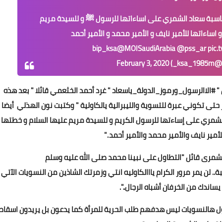
حاسبة سعاد الشمري على اساءاتها للرسول ﷺ و للسيدة مريم
و اساءاتها للأمير نايف و الأمير محمد و الأمير أحمد
@MOISaudiArabia
@pss_ar
pic.
k_)
February 3, 2020
" #الاالرسول_ورموز_الدولة_ياسعاد " غرد أحمد الخثعمي قائلا " بعد هذه
حتى تكوني عبرة للتسوية والليبرالية يالكاولية " وكتبت نون الهذلي أيضا "
لشمري على إساءتها للرسول الكريم و للسيدة مريم عليها السلام و خطتها
لأمير نايف والأمير محمد والأمير أحمد ."
لشمرى قائل "التطاول على نبينا محمد صلى الله عليه وسلم
.. لن يمر مرور الكرام يااالكاوليه انتي وزمرتك الشاذين من النسويات الآتي
اندك من الخرفان أشباه الرجال..".
ول هالنسويات ليس هدفهم طلب الحرية للمرأة كما يدعون بل يريدون اسقاط