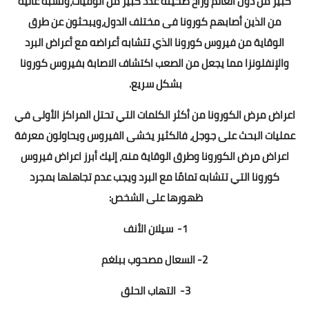
كبير من دول العالم وراح ضحيتة عدد كبير من الوفيات،ونسبة عالية
من الذين أصابهم كورونا فى مختلف الدول،ويبحثون عن طرق
الوقاية من فيروس كورونا الذي تتشابه أعراضه مع أعراض البرد
والإنفلونزا مما يجعل من الصعب اكتشاف الاصابة بفيروس كورونا
بشكل سريع.
اعراض مرض الكورونا من أكثر الكلمات التي تحتل المراكز الأولى في
عمليات البحث على جوجل، فالكثير يخشى الفيروس ويحاولون معرفة
اعراض مرض الكورونا وطرق الوقاية منه، إليك أبرز اعراض فيروس
كورونا التي تتشابه تمامًا مع البرد ويجب عدم تجاهلها بمجرد
ظهورها على الشخص:
1- سيلان الأنف
2- السعال مصحوب ببلغم
3- التهاب الحلق