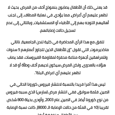
قد يعني ذلك أن الأطفال يصابون بنموذج أخف من المرض، بحيث لا
تظهر عليهم أي أعراض، مما يؤدي، في نهاية المطاف، إلى تجنب
أهاليهم التوجه بهم إلى الأطباء أو المستشفيات، وبالتالي إلى عدم
تسجيل حالات إصاباتهم.
تتفق مع هذا الرأي المحاضرة في كلية لندن الجامعية، ناتالي
ماكديرموت، التي تقول "إن للأطفال الذين تتجاوز أعمارهم 5 سنوات
وللمراهقين أجهزة مناعة محفزة لمقاومة الفيروسات. فقد يصاب
هؤلاء بالعدوى، ولكن المرض سيكون لديهم أخف وطأة أو قد لا
تظهر عليهم أي اعراض البتة".
ليس هذا أمرا فريدا بالنسبة لانتشار فيروس كورونا الحالي في
الصين، فثمة سوابق، ففي انتشار مرض (سارس) الذي سببه فيروس
من نوع كورونا أيضا، في الصين، عام 2003، وأودى بحياة 800 شخص
تقريبا (10 في المئة من حالات الإصابة الـ 8000)، كانت نسبة الإصابة