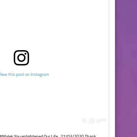
View this post on Instagram
& #Malek You enlightened Our Life . 27/03/2020 Thank