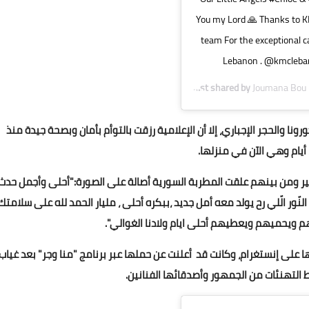
You my Lord 🙏 Thanks to KM
team For the exceptional ca
Lebanon . @kmcleba
A post shared by
Joumana Bou 
والحجر الإجباري، إلا أن الإعلامية رزقت بالتوأم بأمان وبصحة جيدة منذ
ير ومن بينهم علقت المطربة السورية أصالة على الصورة:"أحلى وأجمل حدث
ا النّور الّلي رح يولد معه أمل جديد ،ببكره أحلى ، مليار الحمد لله على سلامتك
ظهم ويحميهم ويعطيهم أحلى ايام ولادنا الغوالي".
ا على إنستغرام، وكانت قد أعلنت عن حملها عبر برنامج "منا وجر" بعد غياب
 التهنئات من الجمهور وأصدقائها الفنانين.