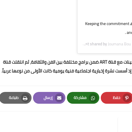
Keeping the commitment 🙏
and
A post shared by
Joumana Bou 
كانت قد بدأت جومانة حياتها المهنية في منتصف التسعينات مع قناة ART ضمن برامج مختلفة بين الفن والثقافة، ثم انتقلت قناة
ذ أسست نشرة إخبارية اجتماعية فنية يومية كانت الأولى من نوعها عربياً.
حفظ
مشاركة
إرسال
طباعة
Print
Email
Whatsapp
Pinterest