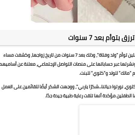
 بتوأم بعد 7 سنوات
رزقت الإعلامية اللبنانية جومانا بوعيد منذ أيام قليلة بطفلين توأم "ولد وفتاة"، وذلك بعد 7 سنوات من تاريخ زواجها، وكشفت مساء
رتها عبر حساباتها على منصات التواصل الإجتماعي، معلنة عن أساميهم
 "مالك" للولد و"كلوي" للبنت.
ي، نورتوا حياتنا...شكرًا ياربي"، ووجهت الشكر أيضًا للقائمين على العمل
لطفلين مؤكدة أنها تلقت رعاية طبية جيدة جدًا.