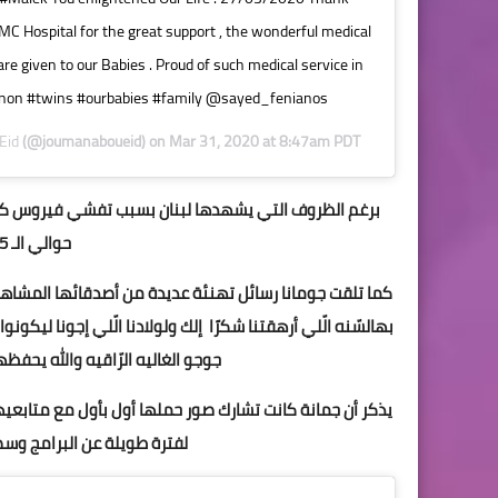
C Hospital for the great support , the wonderful medical
re given to our Babies . Proud of such medical service in
non #twins #ourbabies #family @sayed_fenianos
Eid
(@joumanaboueid) on
Mar 31, 2020 at 8:47am PDT
برغم الظروف التي يشهدها لبنان بسبب تفشي فيروس كورونا 
حوالي الـ 5 أيام وهي الآن في منزلها.
كما تلقت جومانا رسائل تهنئة عديدة من أصدقائها المشاه
بهالسّنه الّلي أرهقتنا شكرًا إلك ولولادنا الّلي إجونا ليكونو
جوجو الغاليه الرّاقيه والله يحف
يذكر أن جمانة كانت تشارك صور حملها أول بأول مع متابعيه
لفترة طويلة عن البرامج وسط