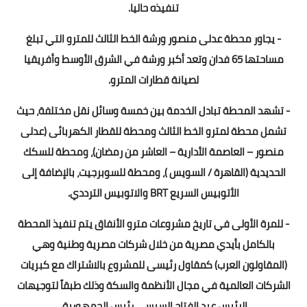
تنفيذه حاليا.
- يجاور محطة عدلى منصور ورشة الخط الثالث للمترو التي تبلغ
مساحتها 65 فدان وتعد أكبر ورشة في الشرق الأوسط وأفريقيا
لصيانة قطارات المترو.
- تشهد المحطة تبادل الخدمة بين خمسة وسائل نقل مختلفة، حيث
تشمل محطة لمترو الخط الثالث ومحطة للقطار الكهربائى (عدلى
منصور – العاصمة الأدارية – العاشر من رمضان)، ومحطة للسكك
الحديدية (القاهرة / السويس )، ومحطة للسوبرجيت، بالإضافة إلى
الأتوبيس السريع BRT والاتوبيس الترددي.
- للمرة الأولى في تاريخ مشروعات مترو الأنفاق يتم تنفيذ المحطة
بالكامل بأيدي مصرية من خلال شركات مصرية وطنية وهي
(المقاولون العرب) كمقاول رئيسى للمشروع بالاشتراك مع كبريات
الشركات العالمية في مجال الأنظمة والسكة وذلك طبقاً لتوجيهات
الرئيس عبد الفتاح السيسى رئيس الجمهورية.