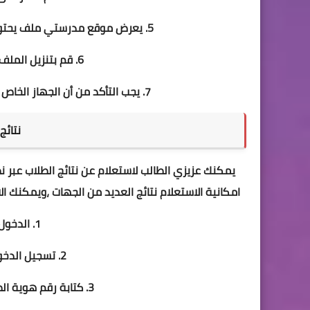
5. يعرض موقع مدرستي ملف يحتوي على تقييم نتائج الطالب للفصل الدراسي الأول.
6. قم بتنزيل الملف، افتح الملف للحصول على النتائج.
7. يجب التأكد من أن الجهاز الخاص بك (الجوال-الحاسب) يدعم فتح ملفات بصيغة pdf.
نتائج
يمكنك عزيزي الطالب لاستعلام عن نتائج الطلاب عبر ن
امكانية الاستعلام نتائج العديد من الجهات ،ويمكنك ا
1. الدخول الي نظام نور
2. تسجيل الدخول واختيار ايقونة نتائج الطلاب.
3. كتابة رقم هوية الطالب ورمز التحقق كما ظاهر امامك .