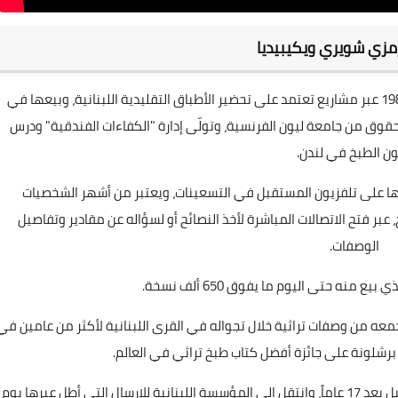
مزي شويري ويكيبيديا
ولد الشيف رمزي سنة 1971 وانطلقت مسيرته في عام 1989 عبر مشاريع تعتمد على تحضير الأطباق التقليدية اللبنانية، وبيعها في
قوق من جامعة ليون الفرنسية، وتولّى إدارة "الكفاءات الفندقية" ودرس
ن الطبخ في لندن.
ا على تلفزيون المستقبل في التسعينات، ويعتبر من أشهر الشخصيات
عبر فتح الاتصالات المباشرة لأخذ النصائح أو لسؤاله عن مقادير وتفاصيل
الوصفات.
معه من وصفات تراثية خلال تجواله في القرى اللبنانية لأكثر من عامين في
حيث بعد تسجيل أكثر من 3000 حلقة، غادر تلفزيون المستقبل بعد 17 عاماً، وانتقل إلى المؤسسة اللبنانية للإرسال التي أطل عبرها يوم