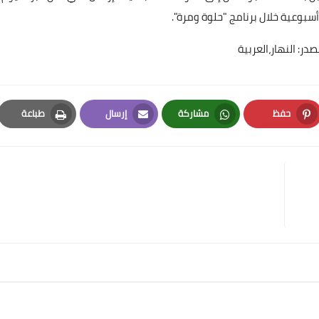
بوعية خلال برنامج "حلوة ومرة".
صدر: النهار،العربية
حفظ
مشاركة
إرسال
طباعة
Print
Email
Whatsapp
Pinterest