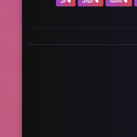
عالمية
عروض
فن