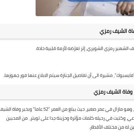
اة الشيف رمزي
لشهير رمزي الشويري، إثر تعرّضه لأزمة قلبية حادة.
يسبوك"، مشيرة الى أن تفاصيل الجنازة سيتم الابلاغ عنها فور جهوزها.
وفاة الشيف رمزي
كان الراحل قد تعرض اليوم لازمة قلبية، فارق الحياة بسببها، وهو مازال في عمر صغير، حيث يبلغ من العمر “52 عاما” وبخبر وفاة ال
عي، وكتبت في رحيله كلمات مؤثرة وحزينة جدا على تويتر، من المحبين
ين له من مختلف الأقطار.