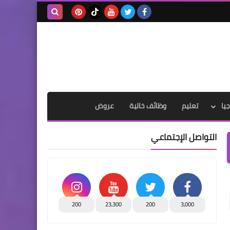
بحث هذه
المدونة
الإلكترونية
يا
تعليم
وظائف خالية
عروض
التواصل الإجتماعي
200
23,300
200
3,000