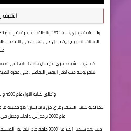
الشيف ر
المحلات التجارية، حيث حصل على شهادة في الاقتصاد والح
فنو
كما عرف الشيف رمزي من خلال فقرة الطبخ التي قدمه
التلفزيونية حيث أدخل النفس التفاعلي على فقرة الطبخ، 
وأطلق كتابه الأول عام 1998 والذي بيع منه حتى اليوم ما يفوق 650 ألف نسخة.
كما لديه كتاب "الشيف رمزي من تراث لبنان" هو حصيلة ما ج
عام 2003 ترجم إلى 5 لغات وحصل في برشلونة على جائزة أفضل كتاب طبخ تراثي في العالم.