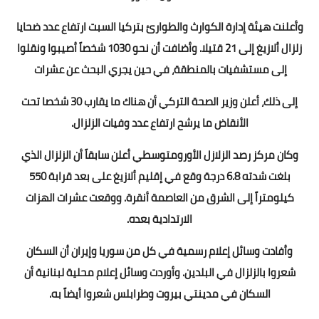
وأعلنت هيئة إدارة الكوارث والطوارئ بتركيا السبت ارتفاع عدد ضحايا
زلزال ألازيغ إلى 21 قتيلا. وأضافت أن نحو 1030 شخصاً أصيبوا ونقلوا
إلى مستشفيات بالمنطقة، في حين يجري البحث عن عشرات
إلى ذلك، أعلن وزير الصحة التركي أن هناك ما يقارب 30 شخصا تحت
الأنقاض ما يرشح ارتفاع عدد وفيات الزلزال.
وكان مركز رصد الزلازل الأورومتوسطي أعلن سابقاً أن الزلزال الذي
بلغت شدته 6.8 درجة وقع في إقليم ألازيغ على بعد قرابة 550
كيلومتراً إلى الشرق من العاصمة أنقرة. ووقعت عشرات الهزات
الارتدادية بعده.
وأفادت وسائل إعلام رسمية في كل من سوريا وإيران أن السكان
شعروا بالزلزال في البلدين. وأوردت وسائل إعلام محلية لبنانية أن
السكان في مدينتي بيروت وطرابلس شعروا أيضاً به.