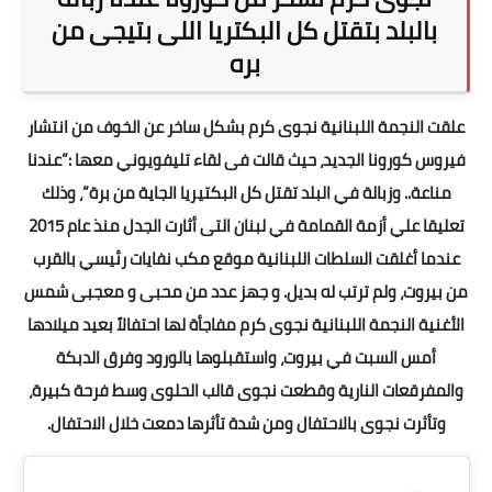
بالبلد بتقتل كل البكتريا اللى بتيجى من
بره
علقت النجمة اللبنانية نجوى كرم بشكل ساخر عن الخوف من انتشار
فيروس كورونا الجديد، حيث قالت فى لقاء تليفويوني معها :”عندنا
مناعة.. وزبالة في البلد تقتل كل البكتيريا الجاية من برة”، وذلك
تعليقا علي أزمة القمامة في لبنان التى أثارت الجدل منذ عام 2015
عندما أغلقت السلطات اللبنانية موقع مكب نفايات رئيسي بالقرب
من بيروت، ولم ترتب له بديل. و جهز عدد من محبى و معجبى شمس
الأغنية النجمة اللبنانية نجوى كرم مفاجأة لها احتفالاً بعيد ميلادها
أمس السبت في بيروت، واستقبلوها بالورود وفرق الدبكة
والمفرقعات النارية وقطعت نجوى قالب الحلوى وسط فرحة كبيرة،
وتأثرت نجوى بالاحتفال ومن شدة تأثرها دمعت خلال الاحتفال.