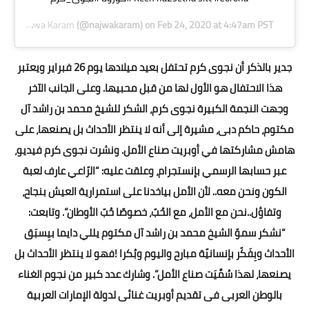
ed by
Najwa Karam
(@najwakaram) on
Feb 24, 2020 at 4:47am PST
جدير بالذكر أن نجوى كرم تحتفل بعيد ميلادها يوم 26 فبراير ويعتبر
هذا الاحتفال هو الأول لها من قبل محبيها. وعلى الجانب الآخر
وجهت النجمة الكبيرة نجوى كرم، الشكر للشيخ محمد بن راشد آل
مكتوم، حاكم دبى، مشيرة إلى أنه لا ينتظر الأحداث بل يصنعها، على
هامش مشاركتها في أوبريت صناع الأمل. ونشرت نجوى كرم فيديو،
عبر حسابها الرسمي بإنستجرام، وعلقت عليه: “الرّاعي عارف لعبة
الكون ونحن معه.. لأن الأمل بياخدنا على استمرارية العيش بنجاح،
وتفاؤل..نحن مع الأمل، مع الحُبّ، خصوصًا حُبّ الأوطان”. وتابعت:
“نشكر سموّ الشيخ محمد بن راشد آل مكتوم يللي دايما بيِسبَق
الأحداث وبِفَكّر بإنسانيّة مبارح واليوم وبُكرا !فهو لا ينتظر الأحداث بل
يصنعها، لهذا سُمِّيَت صناع الأمل”. وشارك عدد كبير من نجوم الغناء
بالوطن العربى فى تقديم أوبريت غنائى لدولة الإمارات العربية