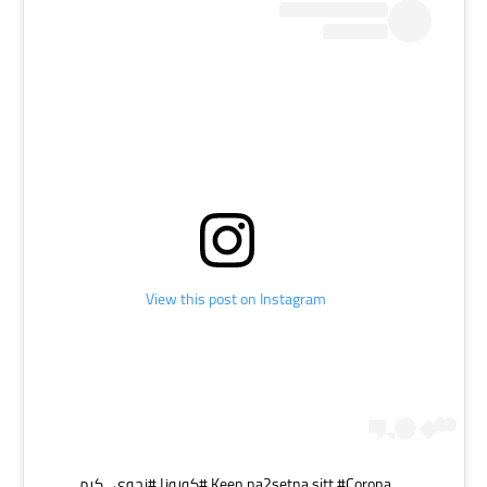
View this post on Instagram
‪Keen na2setna sitt #Corona‬ #كورونا #نجوى_كرم