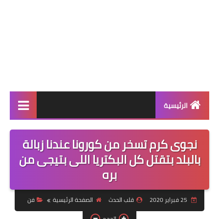
الرئيسية
عالمية
نجوى كرم تسخر من كورونا عندنا زبالة
فن
بالبلد بتقتل كل البكتريا اللى بتيجى من
بره
رياضة
مسلسلات
25 فبراير 2020
قلب الحدث
الصفحة الرئيسية
فن
صحة وجمال
الحجم