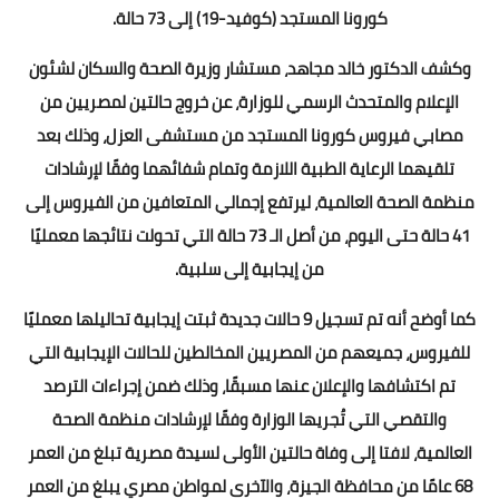
كورونا المستجد (كوفيد-19) إلى 73 حالة.
وكشف الدكتور خالد مجاهد، مستشار وزيرة الصحة والسكان لشئون
الإعلام والمتحدث الرسمي للوزارة، عن خروج حالتين لمصريين من
مصابي فيروس كورونا المستجد من مستشفى العزل، وذلك بعد
تلقيهما الرعاية الطبية اللازمة وتمام شفائهما وفقًا لإرشادات
منظمة الصحة العالمية، ليرتفع إجمالي المتعافين من الفيروس إلى
41 حالة حتى اليوم، من أصل الـ 73 حالة التي تحولت نتائجها معمليًا
من إيجابية إلى سلبية.
كما أوضح أنه تم تسجيل 9 حالات جديدة ثبتت إيجابية تحاليلها معمليًا
للفيروس، جميعهم من المصريين المخالطين للحالات الإيجابية التي
تم اكتشافها والإعلان عنها مسبقًا، وذلك ضمن إجراءات الترصد
والتقصي التي تُجريها الوزارة وفقًا لإرشادات منظمة الصحة
العالمية، لافتا إلى وفاة حالتين الأولى لسيدة مصرية تبلغ من العمر
68 عامًا من محافظة الجيزة، والآخرى لمواطن مصري يبلغ من العمر