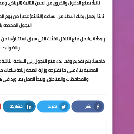
ثانياً: يمنع الدخول والخروج من المدن التالية (الرياض، 
التجول المحددة بالأمر ال
رابعاً: لا يشمل منع التنقل الفئات التي سبق استثناؤها م
والضوابط ا
خامساً: يتم تقديم وقت بدء منع التجول إلى الساعة الثالثة ع
المعنية بناءً على ما تقترحه وزارة الصحة زيادة ساعات 
والمحافظات والمناطق، ويبدأ العمل بما ورد في هذا البند من يوم الخميس 2 
نشر
تغريد
مشاركة
LinkedIn
Twitter
Facebook