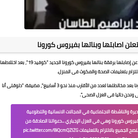
تعلن اصابتها وبناتها بفيروس كورونا
أعلنت الإعلامية والكاتبة السعودية تغريد إبراهيم الطاسان، عن إصابتها برفقة بناتها بفيروس كورونا الجديد "كوفيد 19"، بعد اختلاطها
التزام بتعليمات الصحة والمكوث فى المنزل.
وقالت فى مقطع فيديو مصور، إنها أصيبت بفيروس كورونا بعد مخالطتها لعدد من الأقارب منذ نحو 3 أسابيع"، مضيفة: "دلوقتى أنا
ى ونحن حاليا فى العزل الصحى".
قديرة والناشطة الاجتماعية في المجالات الانسانية والتطوعية
فيروس كورونا وهي في العزل الإجباري ...دعواتنا الصادقة من
نصح الجميع بالالتزام بالتعليمات
pic.twitter.com/8iQcmQZIZG