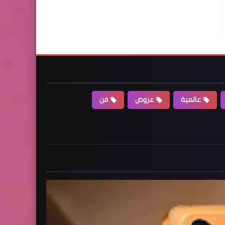
عالمية
عروض
فن