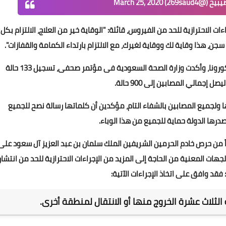
@269saud4)
March 25, 2020
ت الاحترازية للحد من الفيروس، قائلة: "الوقاية خير من العلاج، الالتزام بكل
جن، هذا وقاية لك ووقاية لغيرك، مع الالتزام بارتداء الكمامة والقفازات".
كما وأعلنت المملكة العربية السعودية وفاة ثانى حالة بكورونا، وأكدت وزارة الصحة السعودية فى مؤتمر صحفى، تسجيل 133 حالة
إجمالي المصابين إلى 900 حالة.
لجميع المصابين بالشفاء التام، مؤكدين أن كلماتها رسالة نصح للجميع
تصدرها الدولة حماية للجميع من هذا الوباء.
قاً من حرص خادم الحرمين الشريفين الملك سلمان بن عبد العزيز آل سعود على
ات المعنية من الحاجة إلى المزيد من الإجراءات الاحترازية للحد من انتشار
فقد وافق على اتخاذ الإجراءات الآتية:
الثلاث عشرة الخروج منها أو الانتقال لمنطقة أخرى.