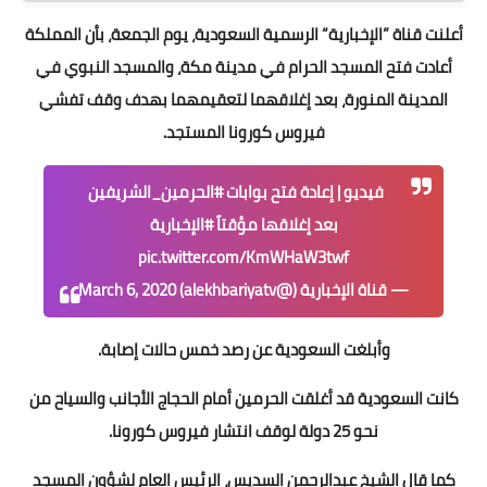
أعلنت قناة ”الإخبارية“ الرسمية السعودية، يوم الجمعة، بأن المملكة
أعادت فتح المسجد الحرام في مدينة مكة، والمسجد النبوي في
المدينة المنورة، بعد إغلاقهما لتعقيمهما بهدف وقف تفشي
فيروس كورونا المستجد.
فيديو | إعادة فتح بوابات
#الحرمين_الشريفين
بعد إغلاقها مؤقتاً
#الإخبارية
pic.twitter.com/KmWHaW3twf
— قناة الإخبارية (@alekhbariyatv)
March 6, 2020
وأبلغت السعودية عن رصد خمس حالات إصابة.
كانت السعودية قد أغلقت الحرمين أمام الحجاج الأجانب والسياح من
نحو 25 دولة لوقف انتشار فيروس كورونا.
كما قال الشيخ عبدالرحمن السديس، الرئيس العام لشؤون المسجد