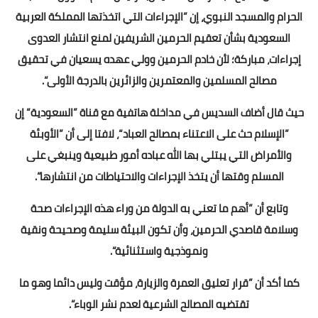
الحرام والمسجد النبوي، إن ”الإجراءات التي اتخذتها المملكة العربية
السعودية بشأن تعقيم الحرمين الشريفين لمنع انتشار العدوى
إجراءات، مباركة؛ لأن خادم الحرمين وولي عهده يسعيان في تحقيق
مصالح المسلمين والمعتمرين والزائرين بالدرجة الأولى“.
حيث قال أضاف السديس في مداخلة هاتفية مع قناة ”السعودية“ إن
”الإسلام حث على الاعتناء بمصالح العباد“، لافتا إلى أن ”الأوبئة
والأمراض التي يبتلي بها الله عباده أمور طبيعية وينبغي على
المسلم وقتها أن يتخذ الإجراءات والاحتياطات من انتشارها“.
وتابع أن ”أهم ما تعني به الدولة من وراء هذه الإجراءات صحة
وسلامة قاصدي الحرمين، وأن تكون البيئة سليمة وصحيحة ونقية
ونموذجية واستثنائية“.
كما أكد أن ”قرار تعليق العمرة والزيارة، مؤقت وليس دائما وهو ما
تقتضيه المصالح الشرعية لعدم نشر الوباء“.