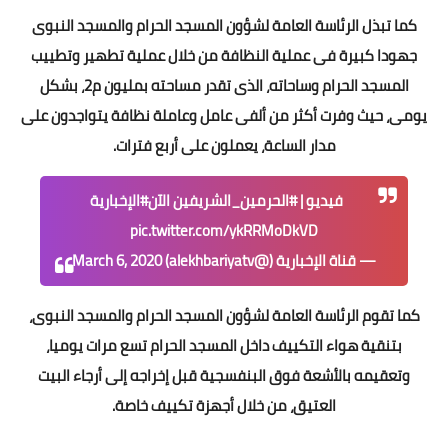
كما تبذل الرئاسة العامة لشؤون المسجد الحرام والمسجد النبوى
جهودا كبيرة فى عملية النظافة من خلال عملية تطهير وتطييب
المسجد الحرام وساحاته، الذى تقدر مساحته بمليون م2، بشكل
يومى، حيث وفرت أكثر من ألفى عامل وعاملة نظافة يتواجدون على
مدار الساعة، يعملون على أربع فترات.
فيديو |
#الحرمين_الشريفين
الآن
#الإخبارية
pic.twitter.com/ykRRMoDkVD
— قناة الإخبارية (@alekhbariyatv)
March 6, 2020
كما تقوم الرئاسة العامة لشؤون المسجد الحرام والمسجد النبوى،
بتنقية هواء التكييف داخل المسجد الحرام تسع مرات يوميا،
وتعقيمه بالأشعة فوق البنفسجية قبل إخراجه إلى أرجاء البيت
العتيق، من خلال أجهزة تكييف خاصة.