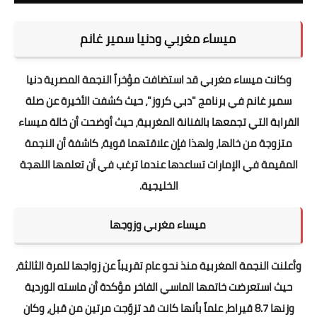
ميساء مغربي ودنيا سمير غانم
وكانت ميساء مغربي قد استضافت مؤخراً النجمة المصرية دنيا
سمير غانم في برنامج "دبي كروز"، حيث كشفت الأخيرة عن صلة
القرابة التي تجمعها بالفنانة المغربية، حيث أوضحت أن خالة ميساء
متزوجة من خالها، ولهذا فإن علاقتهما قوية، كاشفة أن النجمة
المقيمة في الإمارات تساعدها عندما ترغب في أن تعلمها اللهجة
الخليجية.
ميساء مغربي وزوجها
وأعلنت النجمة المغربية منذ نحو عام تقريباً عن زواجها للمرة الثالثة،
حيث استعرضت خاتمها الماسي الفاخر مؤكدة أن ماسته الوردية
وزنها 8.7 قيراط، علماً بأنها كانت قد تزوّجت مرتين من قبل، وكان