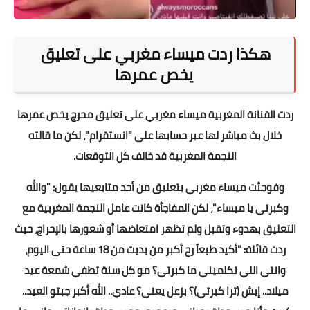
هكذا ردت ميساء مغربي على تعليق
يخص عمرها
ردت الفنانة المغربية ميساء مغربي على تعليق محرج يخص عمرها
خلال بث مباشر لها عبر حسابها على "انستقرام"، لكن ما قالته
النجمة المغربية قد خالف كل التوقعات.
وفوجئت ميساء مغربي بتعليق من أحد متابعيها يقول: "والله
وكبرتي يا ميساء"، لكن المفاجأة كانت عامل النجمة المغربية مع
التعليق بهدوء وتقبل ولم تظهر امتعاضها أو شعورها بالإحراج، حيث
ردت قائلة: "أكيد طبعاً رح أكبر من بديت من 18 ساعة حتى اليوم،
وانتي اللي تكلميني ما كبرتي؟ مو كل سنة تطفي شمعة عيد
ميلاد.. إيش (ترا كبرتي)؟ بزعل يعني؟ عادي.. الله أكبر جبتو العيد..