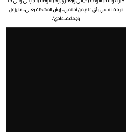
كبرت وأنا مبسوطة بحياتي وبعمري ومبسوطة بانجازاتي واني ما
حرمت نفسي بأي حلم من أحلامي.. إيش المشكلة يعني.. ما يزعل
ياجماعة.. عادي".