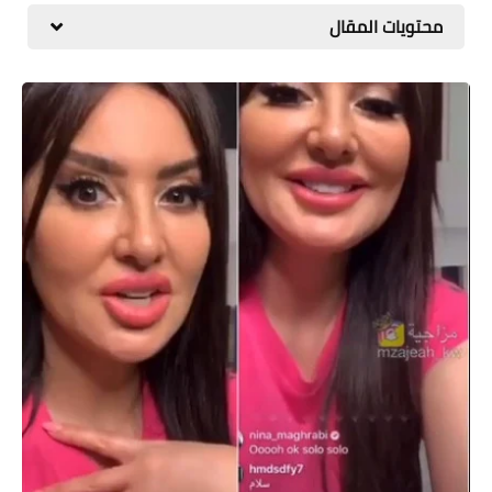
محتويات المقال
المطبخ
طبيعة
اقتصاد
سيارات
علوم وتكنولوجيا
تعليم
وظائف خالية
عروض