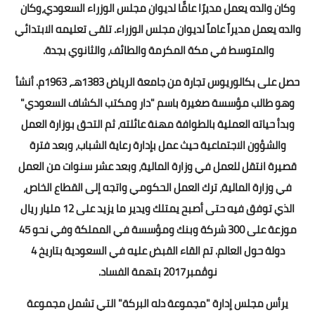
وكان والده يعمل مديرًا عامًّا لديوان مجلس الوزراء السعودي،وكان
والده يعمل مديراً عاماً لديوان مجلس الوزراء. تلقى تعليمه الابتدائي
والمتوسط في مكة المكرمة والطائف، والثانوي بجدة.
حصل على بكالوريوس تجارة من جامعة الرياض 1383هـ، 1963م. أنشأ
وهو طالب مؤسسة صغيرة باسم "دار ومكتب الكشاف السعودي"
وبدأ حياته العملية بالطوافة مهنة عائلته، ثم التحق بوزارة العمل
والشؤون الاجتماعية حيث عمل بإدارة رعاية الشباب، وبعد فترة
قصيرة انتقل للعمل في وزارة المالية، وبعد عشر سنوات من العمل
في وزارة المالية، ترك العمل الحكومي واتجه إلى القطاع الخاص،
الذي توفق فيه حتى أصبح يمتلك ويدير ما يزيد على 12 مليار ريال
موزعة على 300 شركة وبنك ومؤسسة في المملكة وفي نحو 45
دولة حول العالم. تم القاء القبض عليه في السعودية بتاريخ 4
نوڤمبر2017 بتهمة الفساد.
يرأس مجلس إدارة "مجموعة دله البركة" التي تشمل مجموعة