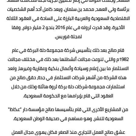
الفساد، وجمدت أمواله في إطار تحقيق تجريه لجنة لمكافحة الفساد
برئاسة ولي العهد، محمد بن سلمان. ويعد كامل أحد أهم الشخصيات
الاقتصادية السعودية والعربية البارزة على الساحة في العقود الثلاثة
الأخيرة. وقد قدرت ثروته في عام 2016 بنحو 2 مليار دولار، وفقا
لمجلة فوربس.
قام صالح بعد ذلك بتأسيس شركة مجموعة دلة البركة في عام
1982م والتي تنوعت مجالات أنشطتها بعد ذلك في مختلف مجالات
الاستثمار ما بين إعلام وسياحة وأعمال بنكية وعقارية وغيرها، وتعد
هذه الشركة من أشهر شركات الاستثمار في جدة، حقق صالح من
استثمارات مجموعة شركات دلة بركة ثروة هائلة وذلك من خلال
العقود التي قام بإبرامها مع الحكومة السعودية.
من المشاريع الأخرى التي قام بتأسيسها صالح مؤسسة دار "عكاظ"
السعودية للنشر، وهو مساهم في صحيفة الوطن السعودية.
عشق صالح العمل التجاري منذ الصغر فكان يهوى مجال العمل