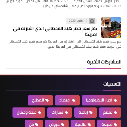
اسعار تورس 2023 الشكل الجديد .. Ford Taurus 2023 من الداخل فورد تورس
2023،كشفت شركة فورد الصينية في شانجهاي عن طراز …
17 أكتوبر 2020
كم سعر قصر هند القحطاني الذي اشترته في
امريكا
كم سعر قصر هند القحطاني الذي اشترته في امريكا كم سعر قصر هند القحطاني
في امريكا,سعر قصر هند القحطاني في امريكا اصبح…
المشاركات الأخيرة
التسميات
اخبار التكنولوجيا
اقتصاد
المطبخ
تعليم
رياضة
سيارات
صحة وجمال
طبيعة
عالمية
عروض
فن