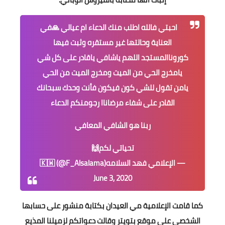
احبتي فالله اطلب منك الدعاء ام عيالي 🙏في
العناية وحالتها غير مستقره وثبت فيها
كوروناالمستجد اللهم ياشافي ياقادر على كل شي
يامخرج الحي من الميت ومخرج الميت من الحي
يامن تقول للشي كون فيكون فأنت وحدك سبحانك
القادر على شفاء مرضاناا رجومنكم الدعاء
ربنا هو الشافي المعافي
تحياتي لكم🙌
— الإعلامي فهد السلامه🇰🇼 (@F_Alsalama)
June 3, 2020
كما قامت الإعلامية مي العيدان بكتابة منشور على حسابها
الشخصي على موقع بتويتر وقالت دعواتكم لزميلنا المذيع