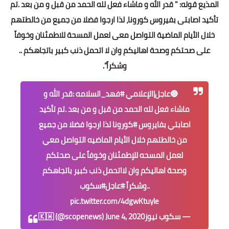
المذيع قوله: " قدر الله و ماشاء فعل لله الحمد من قبل و من بعد .تم
تأكيد اصابتى بفيروس كورونا، لذا ارجوا فضلا من جميع من خالطتهم
خلال الأيام الماضية التواصل معى لعمل المسحة للاطمئنان وخوفاً
على صحتكم وصحة اهاليكم وان لا اتحمل ذنب كبير باتجاهكم ..
وشكراً".
🔴عاجل|الإعلامي
#فهد_السلامه
:قدر الله و
ماشاء فعل لله الحمد من قبل و من بعد .تم تأكيد
اصابتي بفايروس
#كورونا
لذا ارجوا فضلا من جميع
من خالطتهم خلال الأيام الماضيه التواصل معي
لعمل المسحه للإطمئنان وخوفاً على صحتكم
وصحة اهاليكم وان لااتحمل ذنب كبير باتجاهكم
..وشكراً
#عاجل
#سكوب
pic.twitter.com/4dgwKtuyle
— سكوب نيوز🇰🇼 (@scopenews)
June 4, 2020