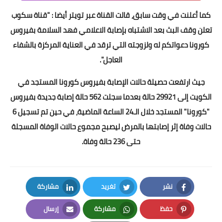
كما أعلنت في وقت سابق، قالت القناة عبر تويتر أيضا : "قناة سكوب
تعلن وقف البث بعد الاشتباه بإصابة الاعلامي فهد السلامة بفيروس
كورونا دعواتكم له ولزوجته التي ترقد في العناية المركزة بالشفاء
العاجل".
جيث ارتفعت حصيلة حالات الإصابة بفيروس كورونا المستجد في
الكويت إلى 29921 حالة بعدما سجلت 562 حالة إصابة جديدة بفيروس
"كورونا" المستجد خلال الـ24 الساعة الماضية، في حين تم تسجيل 6
حالات وفاة إثر إصابتها بالمرض ليصبح مجموع حالات الوفاة المسجلة
حتى 236 حالة وفاة.
نشر
تغريد
مشاركة
LinkedIn
Twitter
Facebook
حفظ
مشاركة
إرسال
Email
Whatsapp
Pinterest