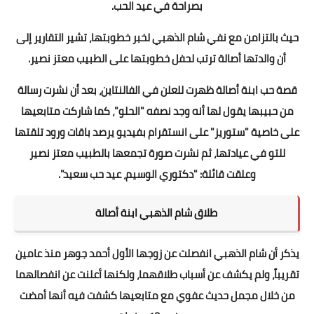
بصراحة في عيد الحب.
حيث بالتزامن مع نفي شام الذهبي لخبر خطوبتها، تشير التقارير إلى
أن والدتها أصالة ترتب لحفل خطوبتها على الطبيب معتز نصير.
قصة حب ابنة أصالة ظهرت للعلن في الفالنتاين، بعد أن نشرت رسالة
من حبيبها يقول لها أنه وجد نصفه "الحلو"، كما شاركت متابعيها
على خاصية "ستوريز" على انستقرام بفيديو يرصد باقات ورود تلقتها
للتو في عيادتها، ثم نشرت صورة تجمعها بالطبيب معتز نصير
وعلقت قائلة: "دكتوري الوسيم، عيد حب سعيد".
طلاق شام الذهبي ابنة أصالة
يذكر أن شام الذهبي انفصلت عن زوجها الأول أحمد جوهر منذ عامين
تقريباً، ولم يكشف عن أسباب طلاقهما، ولكنها أعلنت عن انفصالهما
من خلال مجمل حديث عفوي مع متابعيها كشفت فيه أنها أمضت