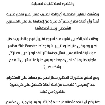
والخضوع لعدة تقنيات تجميلية.
وكشفت التقارير الصحفية أن والدة الطبيب معتز نصير تعمل طبيبة
أيضاً، وأن أصالة نصري كثيراً ما عبرت عن إعجابها بها على المستوى
الشخصي وسط أصدقائها.
وكانت شام الذهبي نشرت منذ أسبوع تقريباً، فيديو للطبيب معتز
نصير وهو في منزلها يعتني ببشرة جدتها Skin Booster، فظهر
صوت ابنة أصالة وهي تسأل جدتها: "تيتا قد ايه بتحبي معتز؟"،
فأجابت عليها: "ما في حدود لحبه بس حاليا ما تسأليني لأنه عم
بيشكشكني".
ومع تصفح منشورات الدكتور معتز نصير عبر حسابه على انستقرام،
نجد "إيموجي" قلب حب من ابنة أصالة كتعليق على كل صورة
منشورة من قبله.
كما يذكر أن النجمة أصالة طرحت مؤخرًا أغنية بعنوان جيتني مكسور،