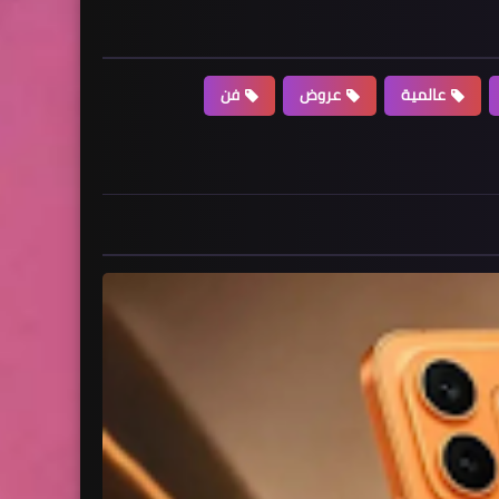
عالمية
عروض
فن