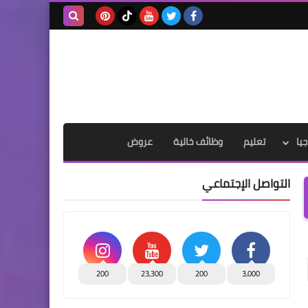
بحث هذه
المدونة
الإلكترونية
يا
تعليم
وظائف خالية
عروض
التواصل الإجتماعي
200
23,300
200
3,000