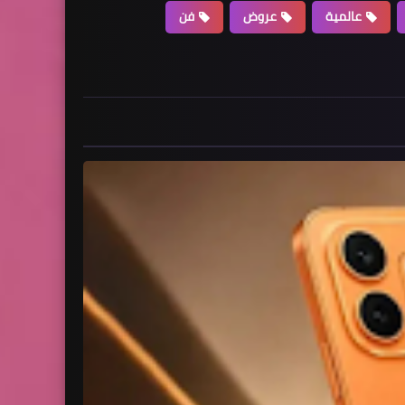
عالمية
عروض
فن