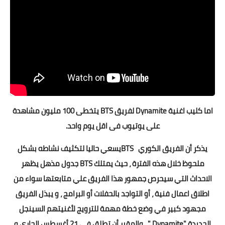
اما كليب اغنية Dynamite لفريق BTS يتخطى 100 مليون مشاهدة
على يوتيوب فى اقل يوم واحد.
يذكر أن الفريق الكوري BTSيسعي حاليا لتكثيف نشاطه بشكل
ملحوظ خلال هذه الفترة ، حيث يمتلك BTS جدول مذهل يظهر
الاحداث التي سيحرص جمهور هذا الفريق علي متابعتها سواء من
اطلاق اعمال فنية ، أو التواجد بالحفلات أو البرامج ، و يبذل الفريق
مجهود كبير في وضع خطة مهمة للترويج لأغنيتهم السينجل
الجديدة ​​"Dynamite " ، والمقرر أن تطلق في 21 أغسطس الجاري و