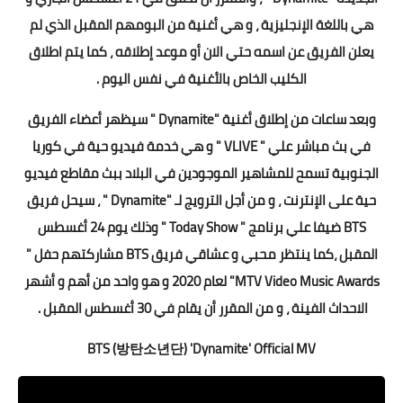
هي باللغة الإنجليزية ، و هي أغنية من البومهم المقبل الذي لم
يعلن الفريق عن اسمه حتي الان أو موعد إطلاقه ، كما يتم اطلاق
الكليب الخاص بالأغنية في نفس اليوم .
وبعد ساعات من إطلاق أغنية ​​"Dynamite " سيظهر أعضاء الفريق
في بث مباشر علي " VLIVE " و هي خدمة فيديو حية في كوريا
الجنوبية تسمح للمشاهير الموجودين في البلاد ببث مقاطع فيديو
حية على الإنترنت ، و من أجل الترويج لـ ​​"Dynamite " ، سيحل فريق
BTS ضيفا علي برنامج " Today Show " وذلك يوم 24 أغسطس
المقبل ،كما ينتظر محبي و عشاقي فريق BTS مشاركتهم حفل "
MTV Video Music Awards" لعام 2020 و هو واحد من أهم و أشهر
الاحداث الفينة ، و من المقرر أن يقام في 30 أغسطس المقبل .
BTS (방탄소년단) 'Dynamite' Official MV