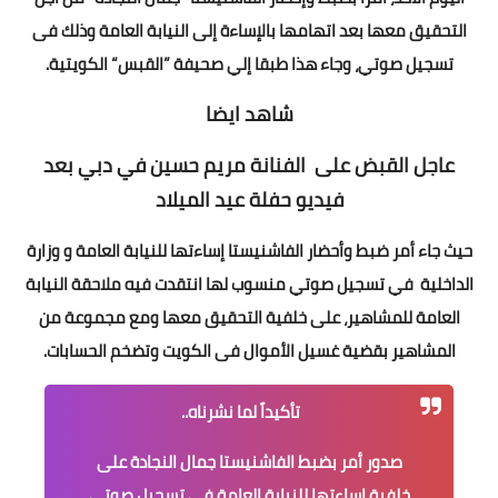
التحقيق معها بعد اتهامها بالإساءة إلى النيابة العامة وذلك فى
تسجيل صوتي، وجاء هذا طبقا إلي صحيفة ”القبس“ الكويتية.
شاهد ايضا
عاجل القبض على الفنانة مريم حسين في دبي بعد
فيديو حفلة عيد الميلاد
حيث جاء أمر ضبط وأحضار الفاشنيستا إساءتها للنيابة العامة و وزارة
الداخلية في تسجيل صوتي منسوب لها انتقدت فيه ملاحقة النيابة
العامة للمشاهير، على خلفية التحقيق معها ومع مجموعة من
المشاهير بقضية غسيل الأموال فى الكويت وتضخم الحسابات.
تأكيداً لما نشرناه..
صدور أمر بضبط الفاشنيستا ⁧جمال النجادة⁩ على
خلفية إساءتها للنيابة العامة في تسجيل صوتي