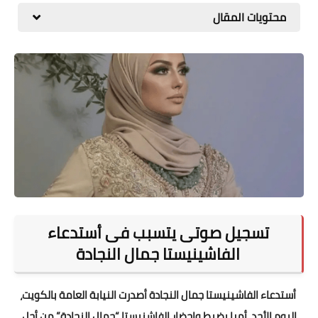
محتويات المقال
المطبخ
طبيعة
اقتصاد
سيارات
علوم وتكنولوجيا
تعليم
وظائف خالية
تسجيل صوتى يتسبب فى أستدعاء
عروض
الفاشينيستا جمال النجادة
أستدعاء الفاشينيستا جمال النجادة أصدرت النيابة العامة بالكويت،
اليوم الأحد، أمرا بضبط وإحضار الفاشنيستا “جمال النجادة” من أجل