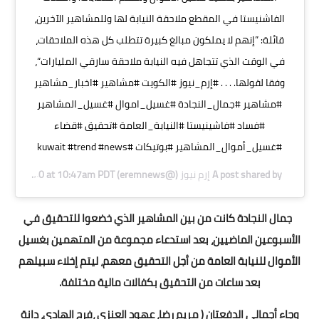
الفاشنيستا في المقطع ملاحقة النيابة لها وللمشاهير الآخرين،
قائلة: ”إنهم لا يملكون مبالغ كبيرة تتطلب كل هذه الملاحقات،
في الوقت الذي تتجاهل فيه النيابة ملاحقة سارقي المليارات“،
وفقا لقولها. . . . #إرم_نيوز #الكويت #مشاهير #اخبار_مشاهير
#مشاهير #جمال_النجادة #غسيل_اموال #غسيل_المشاهير
#فساد #فاشينيستا #النيابة_العامة #تحقيق #قضاء
#غسيل_أموال_المشاهير #بوتيكات #kuwait #trend #news
A post shared by
إرم نيوز
(@eremnews) on
Sep 20, 2020 at 10:47am PDT
جمال النجادة كانت من بين المشاهير الذي خضعوا للتحقيق في
الأسبوعين الماضيين، بعد استدعاء مجموعة من المتهمين بغسيل
الأموال للنيابة العامة من أجل التحقيق معهم، ليتم إخلاء سبيلهم
بعد ساعات من التحقيق بكفالات مالية مختلفة.
وجاء أجمالى الدفعتان ( مريم رضا، عهود العنزي ،فرح الهادي، دانة