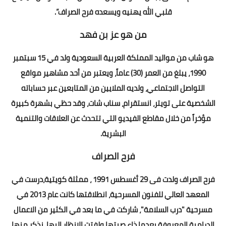
قلبي الله يهنيه ويسعده فرح الصراف”.
من هو عز بن فهد
هو شاب من مواليد المملكة العربية السعودية ولد في 15 سبتمبر
1990، يبلغ من العمر (30) عاماً، ويعتبر من أحد مشاهير مواقع
التواصل الاجتماعي، ولديه الملايين من المتابعين عبر حساباته
الشخصية على تويتر، انستقرام، سناب شات، وقد حظي بشهرة كبيرة
مؤخراً من خلال مقاطع الفيديو التي تتحدث عن العلاقات والتنمية
البشرية.
فرح الصراف
فرح الصراف ولدت فى 29 أغسطس 1991 ، ممثلة كويتية،درست في
المعهد العالي للفنون المسرحية، انطلاقتها كانت عام 2013 في
مسرحية "درب السلامة"، شاركت في ما بعد في الكثير من الاعمال
الدرامية المعروفة بعدما ذاع صيتها ولفتت الانظار إليها، نذكر منها