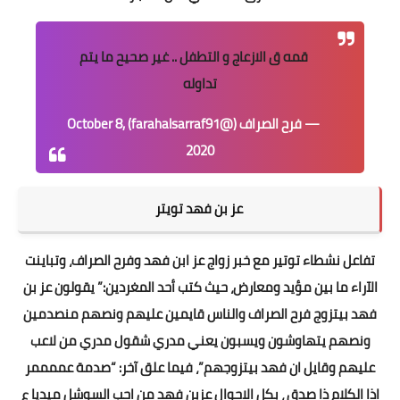
قمه ق الازعاج و التطفل .. غير صحيح ما يتم
تداوله
— فرح الصراف (@farahalsarraf91)
October 8,
2020
عز بن فهد تويتر
تفاعل نشطاء توتير مع خبر زواج عز ابن فهد وفرح الصراف، وتباينت
الآراء ما بين مؤيد ومعارض، حيث كتب أحد المغردين:” يقولون عز بن
فهد بيتزوج فرح الصراف والناس قايمين عليهم ونصهم منصدمين
ونصهم يتهاوشون ويسبون يعني مدري شقول مدري من لاعب
عليهم وقايل ان فهد بيتزوجهم”، فيما علق آخر: “صدمة عممممر
اذا الكلام ذا صدق ، بكل الاحوال عزبن فهد من احب السوشل ميديا ​​ع