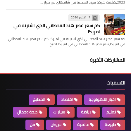
2023،كشفت شركة فورد الصينية في شانجهاي عن طراز …
17 أكتوبر 2020
كم سعر قصر هند القحطاني الذي اشترته في
امريكا
كم سعر قصر هند القحطاني الذي اشترته في امريكا كم سعر قصر هند القحطاني
في امريكا,سعر قصر هند القحطاني في امريكا اصبح…
المشاركات الأخيرة
التسميات
اخبار التكنولوجيا
اقتصاد
المطبخ
تعليم
رياضة
سيارات
صحة وجمال
طبيعة
عالمية
عروض
فن