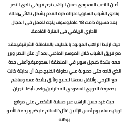
أعلن اللاعب السعودى حسن الراهب نجم فريقي نادى النصر
ونادى الشباب السابق،اعتزاله كرة القدم بشكل نهائي،وذلك
بعد مسيرة دامت 18 عاما،وسوف يتجه للعمل فى المجال
الأداري الرياضي فى الفترة القادمة.
حيث ارتبط الراهب المولود بالقطيف بالمنطقة الشرقية،بعقد
مع فريق الشباب خلال الموسم الماضي،بعد أن مثل النصر وبرز
معه بشدة كبديل سوبر في المنطقة الهجومية،وأهلى جدة
الذي قاده حتى حصولة علي بطولة الخليج،حيث أن بدايتة كانت
مع الترجي وأنتقل بعدها للخليج وتألق بشدة معه وساهم
بصعودة للدوري السعودي للمحترفين،ولعب أيضا لنجران.
حيث غرد حسن الراهب عبر حسابة الشخصى على موقع
تويتر،مساء يوم أمس الإثنين قائل:"السلام عليكم و رحمة الله و
بركاته