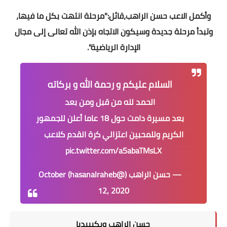
وأكمل الاعب حسن الراهب،قائل:"مرحلة انتهت بكل ما فيها،
وتبدأ مرحلة جديدة وسيكون الاتجاه بإذن الله تعالى إلى مجال
الإدارة الرياضية".
السلام عليكم و رحمة الله و بركاته
الحمد لله من قبل ومن بعد
بعد مسيرة دامت حول 18 عاما أعلن للجمهور
الكريم وللمحبين اعتزالي كرة القدم كلاعب
pic.twitter.com/a5abaTMsLX
— حسن الراهب (@hasanalraheb)
October
12, 2020
حسن الراهب ويكيبيديا