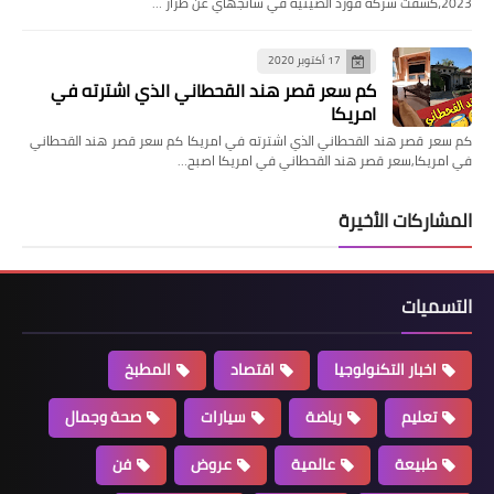
2023،كشفت شركة فورد الصينية في شانجهاي عن طراز …
17 أكتوبر 2020
كم سعر قصر هند القحطاني الذي اشترته في
امريكا
كم سعر قصر هند القحطاني الذي اشترته في امريكا كم سعر قصر هند القحطاني
في امريكا,سعر قصر هند القحطاني في امريكا اصبح…
المشاركات الأخيرة
التسميات
اخبار التكنولوجيا
اقتصاد
المطبخ
تعليم
رياضة
سيارات
صحة وجمال
طبيعة
عالمية
عروض
فن