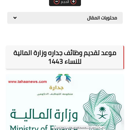
الحجم
المطبخ
محتويات المقال
طبيعة
اقتصاد
سيارات
موعد تقديم وظائف جداره وزارة المالية
علوم وتكنولوجيا
للنساء 1443
تعليم
وظائف خالية
عروض