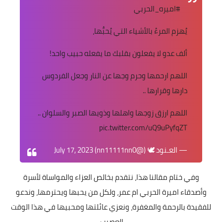
#اميره_الحربي
يُهزم المرءُ بالأشياء التي يُحبُّها،
ألف عدو لا يفعلون بقلبك ما يفعله حبيب واحد!
اللهم ارحمها وحرم وجها عن النار وجعل الفردوس
دارها وقرارها ..
اللهم ارزق زوجها واهلها وذويها الصبر والسلوان ..
pic.twitter.com/uQ9uPyfqZT
— العـنود 🕊️ (@nn11111nn0)
July 17, 2023
وفي ختام مقالنا هذا، نتقدم بخالص العزاء والمواساة لأسرة
وأصدقاء اميرة الحربي ام عمر، ولكل من يحبها ويحترمها، وندعو
للفقيدة بالرحمة والمغفرة، ونعزي عائلتها ومحبيها في هذا الوقت
العصيب.