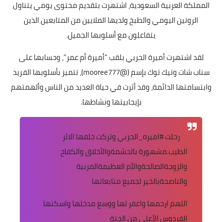
المملكة العربية السعودية، اشتهرت بتقديم محتوى يومي يتناول
الروتين اليومي والطبخ ولديها الملايين من المتابعين الذين
يتفاعلون مع أسلوبها الجميل.
لقد اشتهرت أميرة الحربي بلقب “أميرة أم عمر”، وحسابها على
سناب شات وتيك توك بإسم (@mooree777)، تتميز بأسلوبها الفريد
وابتسامتها الدائمة، وقد أثرت في حياة العديد من الناس وألهمتهم
بإيجابيتها ونشاطها.
رحلت
#اميره_الحربي
وتركت خلفها الاثر
الطيب.مشهورة بالحشمةوالأخلاق والكفاح
والزوجةالصالحةوالأم العظيمةالمربية
والناصحةبالخير لجميع متابعاتها
اللهم ارحمها واغفر لها ووسع مدخلها واسكنها
الفردوس الأعلى من الجنة