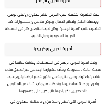
اميرة الحربي ام عمر
حيث اشتهرت الفقيدة اميره الحربي بنشر محتوى روتيني يومي،
ووصفات الطبخ، ونصائح الجمال، وعرض ملابس وإكسسوارات، كما
اشتهرت بلقب “اميرة ام عمر”، وكان لديها متابعين كثر في المملكة
العربية السعودية ودول الخليج.
أميرة الحربي ويكيبيديا
ولدت اميرة الحربي ام عمر في السبعينيات، وعاشت حياتها في
مدينة الباحة بالسعودية، وبدأت مشوارها الإعلامي عبر تطبيق سناب
شات وتيك توك، وهي متزوجة من دكتور شهير تركها وتزوج عليها
ولدى زوجها 3 نساء غيرها، وتمكنت من جذب الآلاف من المتابعين
والمعجبين، وكان لديها تأثير كبير على جمهورها.
أميرة الحربي، التي تعتبر واحدة من رواد صناعة المحتوى في