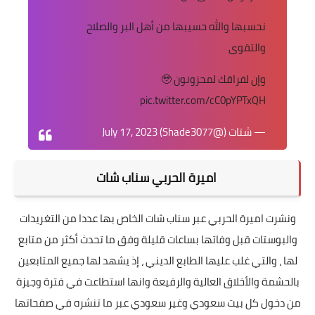
نحسبها والله حسيبها من أهل البر والصلاح
والتقوى
وإن لفراقك لمحزونون 🥹
pic.twitter.com/cC0pYPTxQH
— شتات (@Shade3077)
July 17, 2023
اميرة الحربي سناب شات
ونشرت اميرة الحربي عبر سناب شات الخاص بها عددا من التغريدات
والبوستات قبل وفاتها بساعات قليلة وفق ما تحدث أكثر من متابع
لها ، والتي غلب عليها الطابع الديني ، إذ يشهد لها جميع المتابعين
بالحشمة والأخلاق العالية والرفيعة وانها استطاعت في فترة وجيزة
من دخول كل بيت سعودي وغير سعودي عبر ما تنشره في صفحاتها