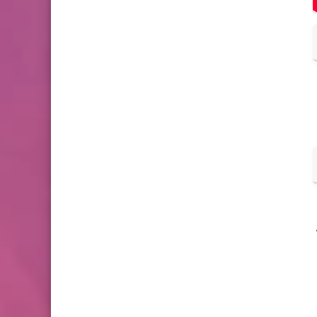
هادة التاسع وشهادة الثانوية العامة في توقيت متقارب، لذا هناك ترقب لإعلان نتائج شهادة التاسع سوريا 2023،