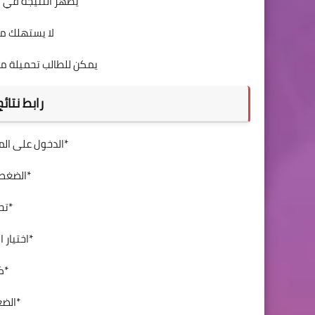
يظهر النتيجة في 
لا يستهلك م
يمكن للطالب تحميلة من 
رابط نتائج 
*الدخول على الم
*الضغط ع
*تحد
*اختيار ا
*ك
*الضغ