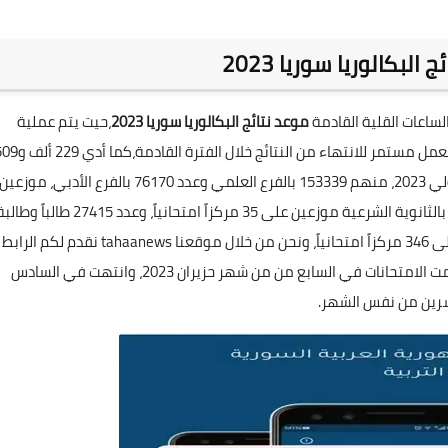
البكالوريا سوريا 2023
الساعات القلية القادمة
موعد نتائج البكالوريا سوريا 2023
،حيت يتم عملية
التصحيح خلال فترة إجازة عيد الأضحى المبارك 2023،ولايزال لعمل مستمر للانتهاء من النتائج خلال الفت
الدورة الأولي 2023، منهم 153339 بالفرع العلمي وعدد 76170 بالفرع الأدبي، موزعين
على 1986 مركزاً امتحانياً، بالإضافة لعدد 1437 طالب وطالبة بالثانوية الشرعية موزعين على 35 مركزاً امتحانياً، وعدد 27415 طالباً
وقعنا
tahaanews
نقدم لكم الرابط
الرسمي لاستخراج النتائج وقت إعلانها رسمياً، ويذكر أنه تمت الامتحانات في السابع من من شهر حزيران 2023، وانتهت في السادس
رين من نفس الشهر.