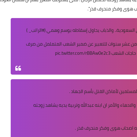
ب هوى وفكر منحرف قذر".
#الراتب_
)
من عشر سنوات للتعبير عن ضمير الشعب المتململ من صرف
 حاجات الشعب
pic.twitter.com/rBBAw0e2c3
مسلمين لأماكن القتل بأسم الجهاد .
الادهاء والأمر ان ابنه عبدالله وتربية يديه يشاهد زوجته
نه اصحاب هوى وفكر منحرف قذر .