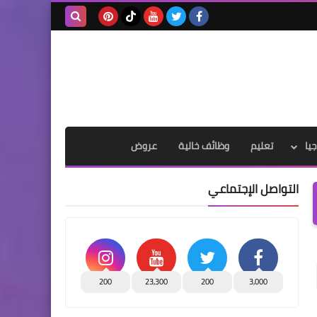
بحث هذه
المدونة
الإلكترونية
يا
تعليم
وظائف خالية
عروض
التواصل الإجتماعي
200
23,300
200
3,000