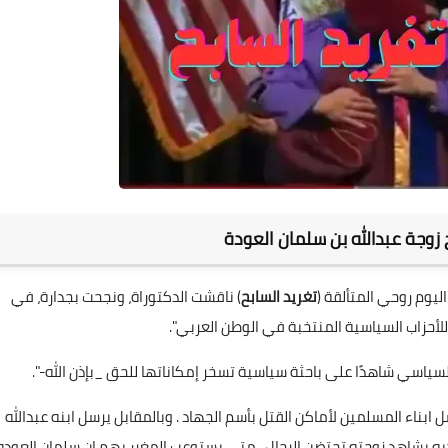
 زوجة عبدالله بن سلمان العودة
ليوم روحي المتألقة (
تغريد السابح
) ناقشت الدكتوراة، ونجحت بجدارة، في
للأحزاب السياسية المنتخبة في الوطن العربي".
لسياسي شاهدًا على باحثة سياسية تسخر إمكاناتها للحق _بإذن الله-".
ابناء المسلمين لأماكن القتل بأسم الجهاد . وبالمقابل يرسل ابنه عبدالله
 يديه يشاهد زوجته تحتضن الرجال . متى يستوعب المغرر بهم ان سلمان العوده