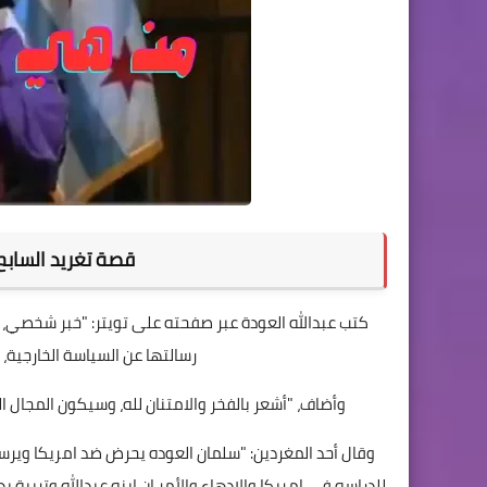
قصة تغريد السابح
كتب عبدالله العودة عبر صفحته على تويتر: "خبر شخصي، ا
رسالتها عن السياسة الخارجية، 
وأضاف، "أشعر بالفخر والامتنان لله، وسيكون المجال ا
وقال أحد المغردين: "سلمان العوده يحرض ضد امريكا ويرسل 
للدراسه في امريكا والادهاء والأمر ان ابنه عبدالله وتربية