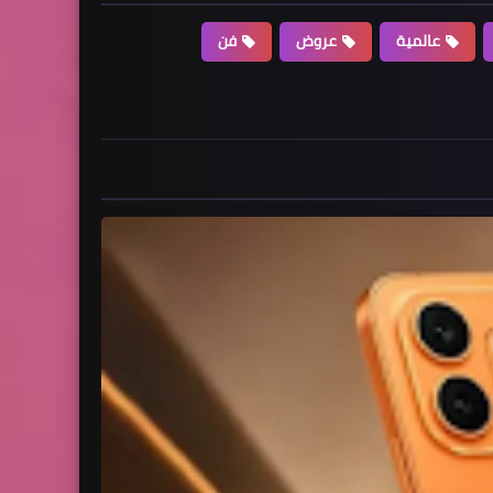
عالمية
عروض
فن