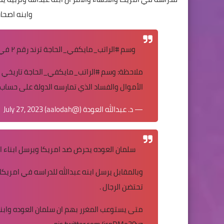
وابنه اصحا
وسم
#الراتب_مايكفي_الحاجة
ترند رقم ٢ في السعودية.. والذباب يحاول إسقاطه بوسم وهمي (
ملاحظة: وسم
#الراتب_مايكفي_الحاجة
تاريخي 
الأموال والفساد الذي تمارسه الدولة على حساب
— د. عبدالله العودة (@aalodah)
July 27, 2023
سلمان العوده يحرض ضد امريكا ويرسل ابناء ال
وبالمقابل يرسل ابنه عبدالله للدراسه في امريكا و
تحتضن الرجال .
متى يستوعب المغرر بهم ان سلمان العوده واب