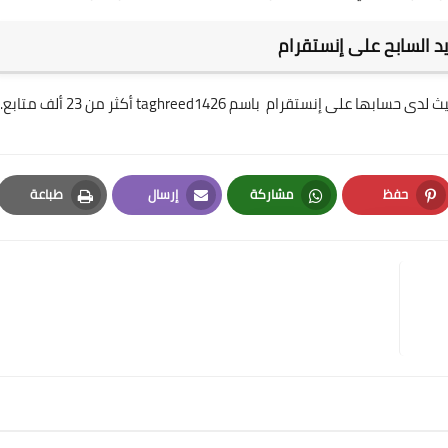
د السابح على إنستقرام
ستقرام باسم taghreed1426 أكثر من 23 ألف متابع.
حفظ
مشاركة
إرسال
طباعة
Print
Email
Whatsapp
Pinterest