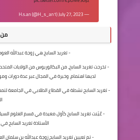
pic.twitter.com/icpDMe30yz
July 27, 2023
— H.s.an (@H_s_an1)
من 
- تغريد السابح هي زوجة عبدالله العو
- تخرجت تغريد السابح، من البكالوريوس من الولايات المتحد
لديها اهتمام، وخبرة في المجال عبر عدة دورات ومو
- تغريد السابح نشطة في القطاع الطلابي في الجامعة لتمق
ال
- عُيّنت تغريد السابح كأول معيدة في قسم العلوم الس
الأستاذة تغريد السابح في
- تم تعيين تغريد السابح زوجة عبدالله بن سلمان 