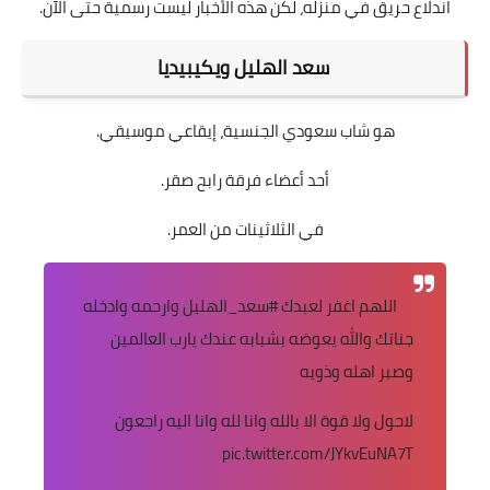
اندلاع حريق في منزله، لكن هذه الأخبار ليست رسمية حتى الآن.
سعد الهليل ويكيبيديا
هو شاب سعودي الجنسية، إيقاعي موسيقي.
أحد أعضاء فرقة رابح صقر.
في الثلاثينات من العمر.
اللهم اغفر لعبدك
#سعد_الهليل
وارحمه وادخله
جناتك والله يعوضه بشبابه عندك يارب العالمين
وصبر اهله وذويه
لاحول ولا قوة الا بالله وانا لله وانا اليه راجعون
pic.twitter.com/JYkvEuNA7T