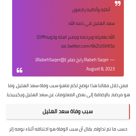
أنالله وأنااليه راجعون
سعد الهليل في ذمه الله
الله يغفرله ويرحمه ويصبر اهله وذويه🤲🏻
pic.twitter.com/6kZUi5VKSs
— Rabeh Saqer رابح صقر (@RabehSaqer)
August 8, 2023
فمن خلال مقالنا هذا نوضح لكم ماهو سبب وفاة سعد الهليل، وما
هو مرضه، بالإضافة إلى بعض المعلومات عن سعد الهليل ويكيبيديا.
سبب وفاة سعد الهليل
حسب ما تم تداوله، يقال أن سبب الوفاة هو اختناقه أثناء نومه إثر