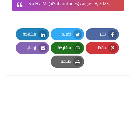
August 8, 2023
— S a H a M (@SahamTunes)
نشر
تغريد
مشاركة
LinkedIn
Twitter
Facebook
حفظ
مشاركة
إرسال
Email
Whatsapp
Pinterest
طباعة
Print