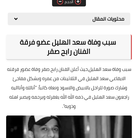
الحجم
المطبخ
محتويات المقال
طبيعة
اقتصاد
سبب وفاة سعد الهليل عضو فرقة
سيارات
الفنان رابح صقر
علوم وتكنولوجيا
سبب وفاة سعد الهليل،حيث أعلن الفنان رابح صقر وفاة عضور فرقته
تعليم
الايقاعي سعد الهليل في الثلاثينات من عمره وبشكل مفاجئ
وشارك صورة للراحل بالابيض والاسود ونعاه كاتباً: "أنالله وأنااليه
وظائف خالية
راجعون سعد الهليل في ذمه الله الله يغفرله ويرحمه ويصبر اهله
عروض
وذويه".