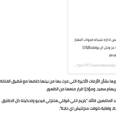
س اداره شبكه قنوات النهار
ه عز وجل ان يوفقنا🙌🏻
Feb 27, 2020 at 3:57pm PST
ا بشأن الأزمات الأخيرة التي مرت بها من بينها خلافها مع شقيق الفنانة
 ريهام سعيد، ومؤخرًا قرار منعها من الظهور.
المتابعين، قائلا: “ياريم انتي قولتي هتنزلي فيديو وتحكيلنا كل الحقايق
، ولغاية دلوقت منزلتيش اي حاجة”.