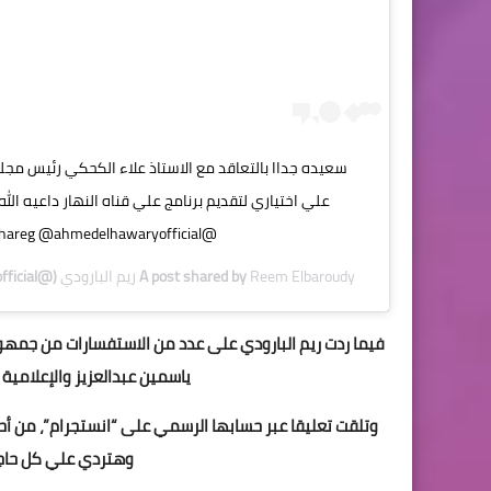
سعيده جداا بالتعاقد مع الاستاذ علاء الكحكي رئيس مجل
علي اختياري لتقديم برنامج علي قناه النهار داعيه الل
@alnahareg @ahmedelhawaryofficial
Reem Elbaroudy ريم البارودي
A post shared by
(@reemelbaroudyofficial) on
فيما ردت ريم البارودي على عدد من الاستفسارات من جمهوره
ياسمين عبدالعزيز والإعلامية
وتلقت تعليقا عبر حسابها الرسمي على “انستجرام”، من أحد 
وهتردي علي كل حاجة