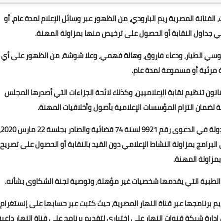
لفنانة المصرية ريم البارودي، من الظهور عبر وسائل الإعلام لمدة عام، أو
 في جداول النقابة أو الحصول على ترخيص منها بمزاولة المهنة.
ظر ريم البارودي، و 4 إعلاميات هن: بوسي الطيار، ودعاء فاروق، وهالة فهمي، وعلا شوشة، من الظهور على أي
 مرئية أو مسموعة لمدة عام.
قانون تنظيم نقابة الإعلاميين، وكذلك لائحة الجزاءات التي أصدرها المجلس
زمة لضمان التزام المؤسسات الإعلامية بأصول وأخلاقيات المهنة.
القرار جاء كذلك بعد 
لبرامج بمزاولة النشاط الإعلامي دون القيد بالنقابة أو الحصول على تصريح
بمزاولة المهنة.
مج الطبية التي يقدمها شخصيات غير مؤهلة، وتوصية لجنة الشكاوى بشأنه.
ديم برنامجها عبر قناة النهار المصرية، حيث كتبت عبر حسابها على إنستغرام
دارة شبكة قنوات النهار علي اختياري لتقديم برنامج علي قناة النهار داعية