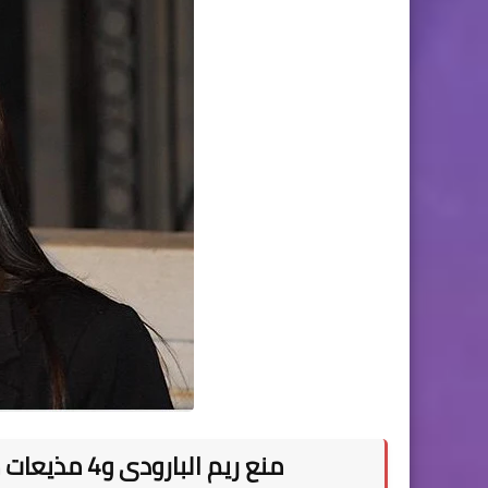
منع ريم البارودى و4 مذيعات من الظهور فى وسائل الأعلام لمدة عام