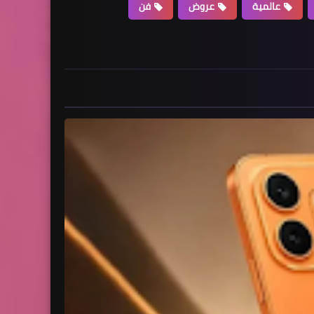
عالمية
عروض
فن