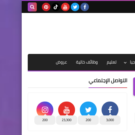
بحث هذه
المدونة
الإلكترونية
يا
تعليم
وظائف خالية
عروض
التواصل الإجتماعي
200
23,300
200
3,000