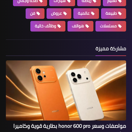
تعليم
رياضة
سيارات
صحة وجمال
طبيعة
عالمية
عروض
فن
مسلسلات
هواتف
وظائف خالية
مشاركة مميزة
مواصفات وسعر honor 600 pro بطارية قوية وكاميرا