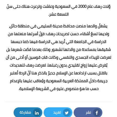
وُلدت رهف عام 2000 في السعودية وعاشت وترعرت هناك حتى سنّ
التسعة عشر.
يشغلُ والدها منصبَ محافظ مدينة السليمي في منطقة حائل،
ولديها تسعُ أشقاء. حسبَ تصريحات رهف؛ فإنّ أسرتها منعتها من
الدراسة في الجامعة التي تُريد هي الدراسة فيها كما حبسها
شقيقها بمساعدة من والدتها لشهور وذلك بعدما قصّت شعرها بل
تعرضت للإيذاء الجسدي والنفسي وكانت قابَ قوسين أو أدنى من أن
يُفرض عليها زواج تقليدي بدون رغبتها. تعرضت رهف لتهديدات
بالقتل بسبب ارتدادها عن الإسلام. جديرٌ بالذكر هنا أنّ الردة تُعتبر
جريمة داخلَ المملكة العربية السعودية ويُعاقب عليها بالإعدام
حسب ما هوَ منصوص عليهِ في الشريعة الإسلامية.
نشر
تغريد
مشاركة