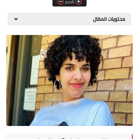
الحجم
المطبخ
محتويات المقال
طبيعة
اقتصاد
سيارات
علوم وتكنولوجيا
تعليم
وظائف خالية
عروض