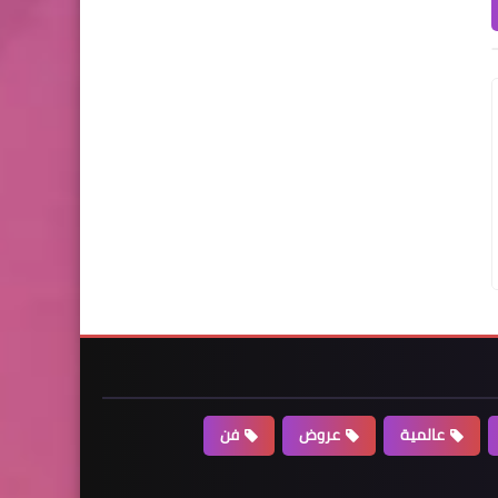
عالمية
عروض
فن