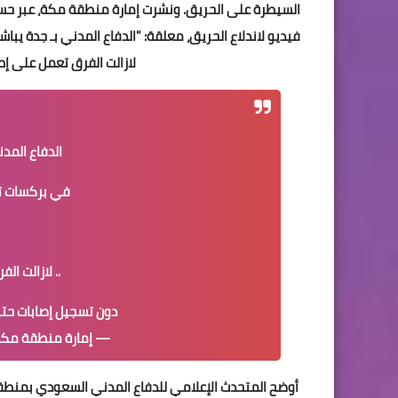
السيطرة على الحريق. ونشرت إمارة منطقة مكة، عبر حس
فيديو لاندلاع الحريق، معلقة: "الدفاع المدني بـ جدة يباش
لازالت الفرق تعمل على إط
الدفاع المدن
في بركسات ت
.. لازالت ا
دون تسجيل إصابات حتى
— إمارة منطقة مكة (@hregion
أوضح المتحدث ‏الإعلامي للدفاع المدني السعودي بمنطق