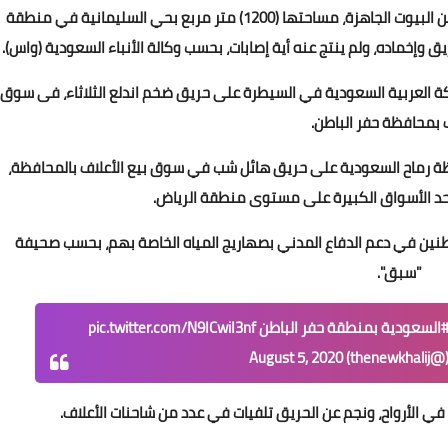
(19:27) من مساء أمس الخميس بلاغاً عن حريق في عدد من البيوت الجاهزة، مساحتها (1200) متر مربع بحي السليمانية في منطقة
وإخماده، ولم ينتج عنه أية إصابات، بحسب وكالة الأنباء السعودية (واس).
 العربية السعودية في السيطرة على حريق ضخم اندلع الثلاثاء، فى سوق
ف بمحافظة حفر الباطن.
ة رماح السعودية على حريق هائل شب في سوق بيع الأعلاف بالمحافظة،
أحد الأسواق الكبيرة على مستوى منطقة الرياض.
طنين في دعم الدفاع المدني بصهاريج المياه الخاصة بهم، بحسب صحيفة
"سبق".
السعودية
بمنطقة حفر الباطن
pic.twitter.com/N9ICwiI3nf
the)
August 5, 2020
 في الأرواح، ونجم عن الحريق تلفيات في عدد من شاحنات الأعلاف.