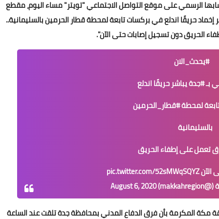
ابها الرسمي على موقع التواصل الاجتماعي "تويتر" مساء اليوم، مقطع
ر إخماد حريقًا اندلع في بركسات تابعة لمحطة قطار الحرمين بالسليمانية..
فاء الحريق دون تسجيل إصابات حتى الآن".
#يحدث_الان
ي بـ
#جدة
يباشر حريقًا اندلع
ابعة لمحطة
#قطار_الحرمين
بالسليمانية
لفرق تعمل على إطفاء الحريق
 الآن
pic.twitter.com/52sMWqSQYZ
makka)
August 6, 2020
ة مكة المكرمة بأن فرق الدفاع المدني بمحافظة جدة تلقت عند الساعة