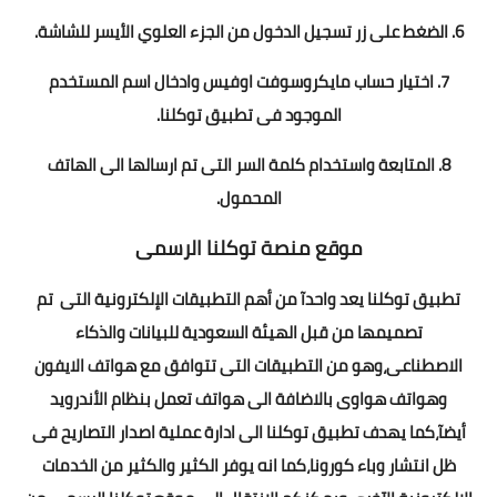
6. الضغط على زر تسجيل الدخول من الجزء العلوي الأيسر للشاشة.
7. اختيار حساب مايكروسوفت اوفيس وادخال اسم المستخدم
الموجود فى
تطبيق توكلنا
.
8. المتابعة واستخدام كلمة السر التى تم ارسالها الى الهاتف
المحمول.
موقع منصة توكلنا الرسمى
تطبيق توكلنا
يعد واحدآ من أهم التطبيقات الإلكترونية التى تم
تصميمها من قبل الهيئة السعودية للبيانات والذكاء
الاصطناعى،وهو من التطبيقات التى تتوافق مع هواتف الايفون
وهواتف هواوى بالاضافة الى هواتف تعمل بنظام الأندرويد
أيضآ،كما يهدف تطبيق توكلنا الى ادارة عملية اصدار التصاريح فى
ظل انتشار وباء كورونا،كما انه يوفر الكثير والكثير من الخدمات