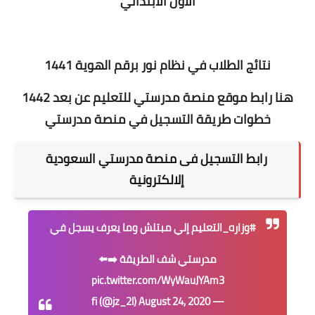
الأول الابتدائي
نتائج الطلاب في نظام نور برقم الهوية 1441
هنا رابط موقع منصة مدرستي للتعليم عن بعد 1442
خطوات طريقة التسجيل في منصة مدرستي
رابط التسجيل فى منصة مدرستي السعودية
إلالكترونية
#وزاره_التعليم
إلي مبتلش وما يعرف يسجل في
مدرستي شف الطريقة ➡️⬅️
pic.twitter.com/WyWauJYAm3
August 24, 2020
— fi (@jz_2l)