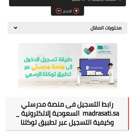
المطبخ
الحجم
طبيعة
محتويات المقال
اقتصاد
سيارات
علوم وتكنولوجيا
تعليم
وظائف خالية
عروض
رابط التسجيل فى منصة مدرستي
madrasati.sa السعودية إلالكترونية _
وكيفية التسجيل عبر تطبيق توكلنا