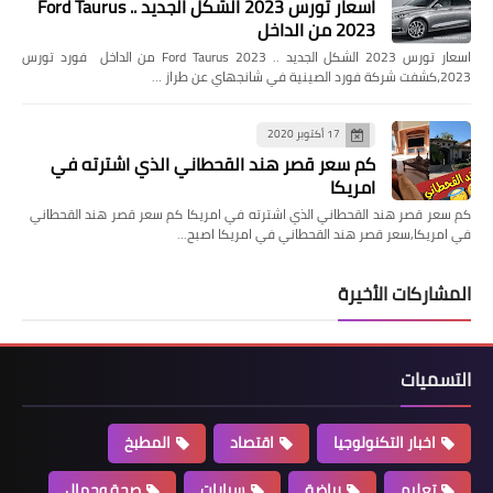
اسعار تورس 2023 الشكل الجديد .. Ford Taurus
2023 من الداخل
اسعار تورس 2023 الشكل الجديد .. Ford Taurus 2023 من الداخل فورد تورس
2023،كشفت شركة فورد الصينية في شانجهاي عن طراز …
17 أكتوبر 2020
كم سعر قصر هند القحطاني الذي اشترته في
امريكا
كم سعر قصر هند القحطاني الذي اشترته في امريكا كم سعر قصر هند القحطاني
في امريكا,سعر قصر هند القحطاني في امريكا اصبح…
المشاركات الأخيرة
التسميات
اخبار التكنولوجيا
اقتصاد
المطبخ
تعليم
رياضة
سيارات
صحة وجمال