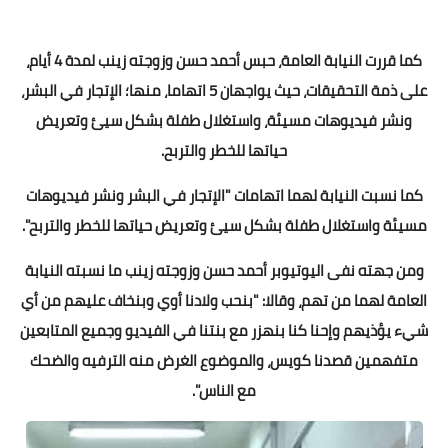
كما قررت النيابة العامة، حبس أحمد حسن وزوجته زينب لمدة 4 أيام،
على ذمة التحقيقات، حيث يواجهان 5 اتهاما، منها؛ الإتجار في البشر،
ونشر فيديوهات مسيئة، واستغلال طفلة بشكل سيئ وتعريض
حياتها للخطر والتربح.
كما نسبت النيابة لهما اتهامات "الإتجار في البشر ونشر فيديوهات
مسيئة واستغلال طفلة بشكل سيئ وتعريض حياتها للخطر والتربح".
ومن جهته نفى اليوتيوبر أحمد حسن وزوجته زينب ما نسبته النيابة
العامة لهما من تهم، وقالا: "بنحب ولادنا أوي وبنخاف عليهم من أي
شيء يؤذيهم وإحنا كنا بنهزر مع بنتنا في الفيديو وجميع المتابعين
متفهمين قصدنا كويس، والموضوع الغرض منه الترفيه والضحك
مع الناس".