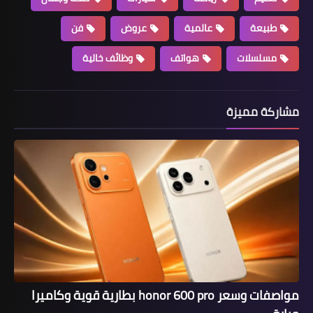
طبيعة
عالمية
عروض
فن
مسلسلات
هواتف
وظائف خالية
مشاركة مميزة
مواصفات وسعر honor 600 pro بطارية قوية وكاميرا