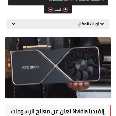
المطبخ
الحجم
طبيعة
محتويات المقال
اقتصاد
سيارات
علوم وتكنولوجيا
تعليم
وظائف خالية
عروض
إنفيديا Nvidia تعلن عن معالج الرسومات