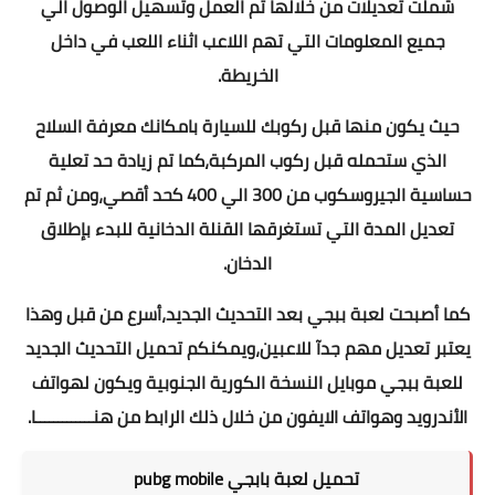
شملت تعديلات من خلالها تم العمل وتسهيل الوصول الي
جميع المعلومات التي تهم اللاعب اثناء اللعب في داخل
الخريطة.
حيث يكون منها قبل ركوبك للسيارة بامكانك معرفة السلاح
الذي ستحمله قبل ركوب المركبة،كما تم زيادة حد تعلية
حساسية الجيروسكوب من 300 الي 400 كحد أقصي،ومن ثم تم
تعديل المدة التي تستغرقها القنلة الدخانية للبدء بإطلاق
الدخان.
كما أصبحت لعبة ببجي بعد التحديث الجديد،أسرع من قبل وهذا
يعتبر تعديل مهم جدآ للاعبين،ويمكنكم تحميل التحديث الجديد
للعبة ببجي موبايل النسخة الكورية الجنوبية ويكون لهواتف
الأندرويد وهواتف الايفون من خلال ذلك الرابط
من هنـــــــــــــا
.
تحميل لعبة بابجي pubg mobile