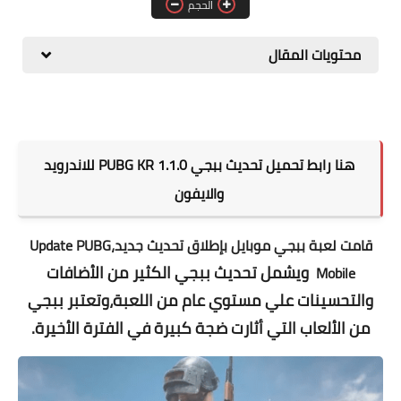
الحجم
المطبخ
محتويات المقال
طبيعة
اقتصاد
سيارات
هنا رابط تحميل تحديث ببجي PUBG KR 1.1.0 للاندرويد
علوم وتكنولوجيا
والايفون
تعليم
قامت لعبة ببجي موبايل بإطلاق تحديث جديد،
Update PUBG
وظائف خالية
ويشمل تحديث ببجي الكثير من الأضافات
Mobile
عروض
والتحسينات علي مستوي عام من اللعبة،وتعتبر ببجي
من الألعاب التي أثارت ضجة كبيرة في الفترة الأخيرة.