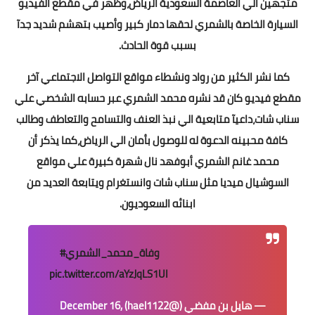
متجهين الي العاصمة السعودية الرياض،وظهر في مقطع الفيديو
السيارة الخاصة بالشمري لحقها دمار كبير وأصيب بتهشم شديد جدآ
بسبب قوة الحادث.
كما نشر الكثير من رواد ونشطاء مواقع التواصل الاجتماعي آخر
مقطع فيديو كان قد نشره محمد الشمري عبر حسابه الشخصي علي
سناب شات،داعيآ متابعية الي نبذ العنف والتسامح والتعاطف وطالب
كافة محبينه الدعوة له للوصول بأمان الي الرياض،كما يذكر أن
محمد غانم الشمري أبوفهد نال شهرة كبيرة علي مواقع
السوشيال ميديا مثل سناب شات وانستغرام ويتابعة العديد من
ابنائه السعوديون.
#وفاة_محمد_الشمري
pic.twitter.com/aYzJqLS1UI
— هايل بن مفضي (@hael1122)
December 16,