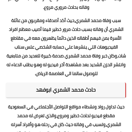
وفاته بحادث مروري مروع.
سبب وفاة محمد الشمري،حيث أكد أصدقاء ومقربون من عائلة
الشمري أن وفاته بسبب حادث مرور خطير فيما أصيب معظم افراد
الأسرة بمن فيهم أطفاله الذين دائمآ يظهرون معه في مقاطع
الفيديوهات التي ينشرها علي حسابه الشخصي علس سناب
شات،وكان خبر وفاة محمد الشمري صدمة كبيرة للعديد من متابعية
وانتشر الحزن الشديد بعد مشاهدة أخر فيديو له وهو يطلب الدعاء له
للوصول سالما الي العاصمة الرياض.
حادث محمد الشمري ابوفهد
حيث تداول رواد ونشطاء مواقع التواصل الأجتماعي في السعودية
مقطع فيديو لحادث خطير ومروع،والذي تعرض له محمد
الشمري،وتسبب في وفاته حيث كان في رحله هو وأفراد أسرته