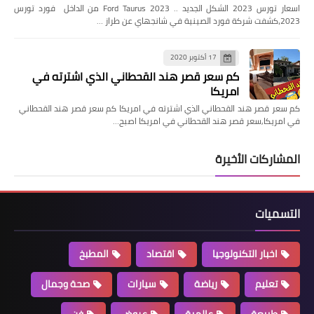
اسعار تورس 2023 الشكل الجديد .. Ford Taurus 2023 من الداخل فورد تورس
2023،كشفت شركة فورد الصينية في شانجهاي عن طراز …
17 أكتوبر 2020
كم سعر قصر هند القحطاني الذي اشترته في
امريكا
كم سعر قصر هند القحطاني الذي اشترته في امريكا كم سعر قصر هند القحطاني
في امريكا,سعر قصر هند القحطاني في امريكا اصبح…
المشاركات الأخيرة
التسميات
اخبار التكنولوجيا
اقتصاد
المطبخ
تعليم
رياضة
سيارات
صحة وجمال
طبيعة
عالمية
عروض
فن