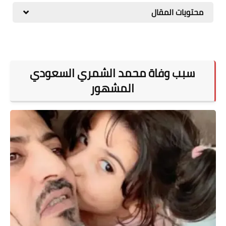
محتويات المقال
المطبخ
طبيعة
اقتصاد
سبب وفاة محمد الشمري السعودي
سيارات
المشهور
علوم وتكنولوجيا
تعليم
وظائف خالية
عروض