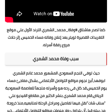
كما تصدر هاشتاق #وفاة_محمد_الشمري الترند الأول علي موقع
التغريدات القصيرة تويتر،بعد إعلان وفاته مساء الخميس، إثر حادث
مروع رفقة أسرته.
سبب وفاة محمد الشمري
حيث توفي النجم السعودي المشهور محمد غانم الشمري
ابوفهد،أبرز نجوم مواقع التواصل الأجتماعي بشكل مفاجئ مساء
يوم الخميس،قد كان في رحه هو وأسرته متجهآ للعاصمة السعودية
الرياض،قام محمد الشمري بنشر الكثير من مقاطع الفيديو علي
"سناب شات"نقل فيها تفاصيل ومراحل الرحلة لمتابعيه،منذ خروجة
من بيته قبل أن يتداول رواد منصات مواقع التواصل الأجتماعي خبر