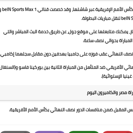
تمتلك شبكة قنوات بي إن سبورت، حقوق بث إذاعة مباريات كأس الأمم الإفريقي
ريات البطولة.
از، يمكنك متابعتها على موقع جول، عن طريق خدمة البث المباشر والتي
لمباراة بحوالي نصف ساعة.
نصف النهائي عقب فوزه على جامبيا بهدفين دون مقابل سجلهما إكامبي.
هائي الأفريقي ضد المتأهل من المباراة الثانية بين بوركينا فاسو و(السنغال
 غينيا الإستوائية).
اة مصر والكاميرون اليوم
يس المقبل ضمن منافسات الدور نصف النهائي بكأس الأمم الأفريقية.