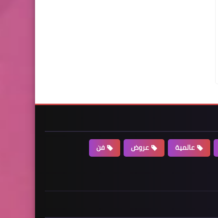
عالمية
عروض
فن