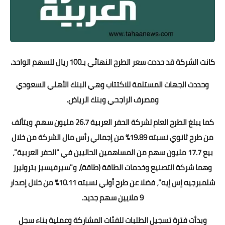
كانت الشركة قد حددت سعر الطرح النهائي بـ100 ريال للسهم الواحد.
وحددت الجهات المستلمة للاكتتاب وهي البنك الأهلي السعودي
ومصرف الراجحي وبنك الرياض.
كما يبلغ الطرح العام لشركة الحفر العربية 26.7 مليون سهم، ويتألف
من طرح ثانوي نسبته 19.89% من إجمالي رأس مال الشركة من خلال
بيع 17.7 مليون سهم من المساهمين الحاليين في "الحفر العربية"،
وهما شركة التصنيع وخدمات الطاقة (طاقة)، و"سيرفيسيز بتروليرز
شلمبرجيه إس إيه"، فضلا عن طرح أولي نسبته 10.11% من خلال إصدار
9 ملايين سهم جديد.
وبدأت فترة تسجيل الطلبات للفئات المشاركة وعملية بناء سجل