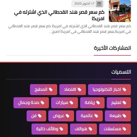
17 أكتوبر 2020
كم سعر قصر هند القحطاني الذي اشترته في
امريكا
كم سعر قصر هند القحطاني الذي اشترته في امريكا كم سعر قصر هند القحطاني
في امريكا,سعر قصر هند القحطاني في امريكا اصبح…
المشاركات الأخيرة
التسميات
اخبار التكنولوجيا
اقتصاد
المطبخ
تعليم
رياضة
سيارات
صحة وجمال
طبيعة
عالمية
عروض
فن
مسلسلات
هواتف
وظائف خالية